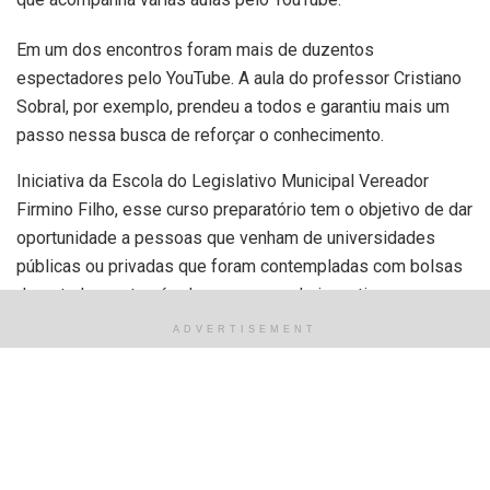
Em um dos encontros foram mais de duzentos
espectadores pelo YouTube. A aula do professor Cristiano
Sobral, por exemplo, prendeu a todos e garantiu mais um
passo nessa busca de reforçar o conhecimento.
Iniciativa da Escola do Legislativo Municipal Vereador
Firmino Filho, esse curso preparatório tem o objetivo de dar
oportunidade a pessoas que venham de universidades
públicas ou privadas que foram contempladas com bolsas
de estudo ou através de programas de incentivo como o
FIES ou PROUNI.
ADVERTISEMENT
Segundo o presidente da Câmara Municipal de Teresina,
vereador Enzo Samuel, o curso procurou atender o seu
propósito de preparar a todos que não têm oportunidade de
pagar um cursinho preparatório, como pessoas vindas de
programas sociais, e agora, estão aprimorando o seu