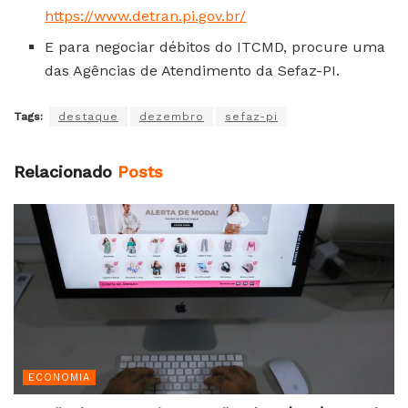
https://www.detran.pi.gov.br/
E para negociar débitos do ITCMD, procure uma
das Agências de Atendimento da Sefaz-PI.
Tags:
destaque
dezembro
sefaz-pi
Relacionado
Posts
ECONOMIA