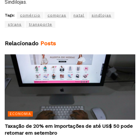
Sindilojas.
Tags:
comércio
compras
natal
sindlojas
strans
transporte
Relacionado
Posts
ECONOMIA
Taxação de 20% em importações de até US$ 50 pode
retornar em setembro