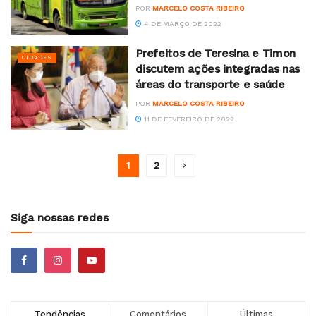
POR
MARCELO COSTA RIBEIRO
4 DE MARÇO DE 2022
Prefeitos de Teresina e Timon
CIDADES
discutem ações integradas nas
áreas do transporte e saúde
POR
MARCELO COSTA RIBEIRO
11 DE FEVEREIRO DE 2022
1
2
Siga nossas redes
Tendências
Comentários
Últimas