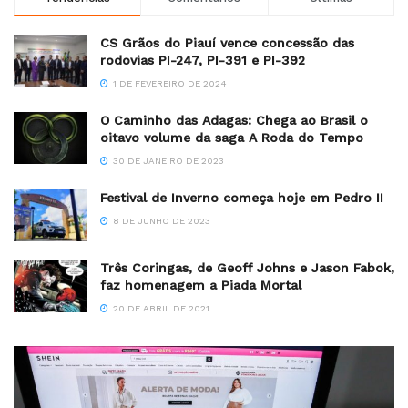
CS Grãos do Piauí vence concessão das
rodovias PI-247, PI-391 e PI-392
1 DE FEVEREIRO DE 2024
O Caminho das Adagas: Chega ao Brasil o
oitavo volume da saga A Roda do Tempo
30 DE JANEIRO DE 2023
Festival de Inverno começa hoje em Pedro II
8 DE JUNHO DE 2023
Três Coringas, de Geoff Johns e Jason Fabok,
faz homenagem a Piada Mortal
20 DE ABRIL DE 2021