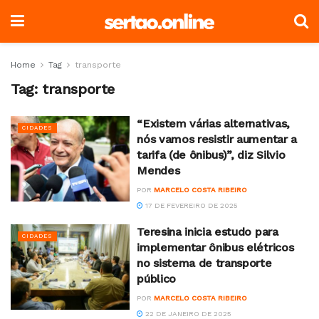
Home
Tag
transporte
Tag:
transporte
“Existem várias alternativas,
CIDADES
nós vamos resistir aumentar a
tarifa (de ônibus)”, diz Silvio
Mendes
POR
MARCELO COSTA RIBEIRO
17 DE FEVEREIRO DE 2025
Teresina inicia estudo para
CIDADES
implementar ônibus elétricos
no sistema de transporte
público
POR
MARCELO COSTA RIBEIRO
22 DE JANEIRO DE 2025