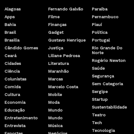
Alagoas
Fernando Galvão
Paraíba
Apps
Filme
Pernambuco
Bahia
Finanças
Piauí
Brasil
Gadget
Política
Brasilia
Gustavo Henrique
Portugal
Cândido Gomes
Justiça
Rio Grande Do
Norte
Ceará
Liliane Pedrosa
Rogério Newton
Cidades
Literatura
Saúde
Ciência
Maranhão
Segurança
Colunistas
Marcas
Sem Categoria
Comida
Marcelo Costa
Sergipe
Cultura
Mobile
Startup
Economia
Moda
Sustentabilidade
Educação
Mundo
Teatro
Entretenimento
Mundo
Tech
Entrevista
Música
Tecnologia
Esportes
Negócios