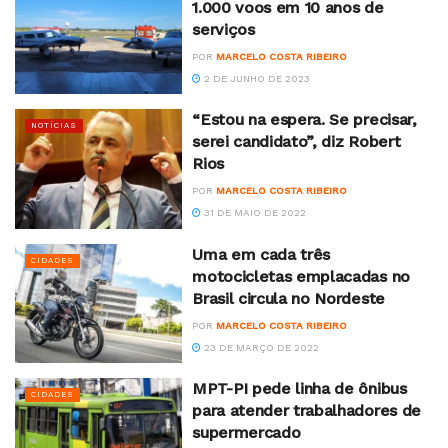
1.000 voos em 10 anos de
serviços
POR
MARCELO COSTA RIBEIRO
2 DE JUNHO DE 2023
“Estou na espera. Se precisar,
NOTÍCIAS
serei candidato”, diz Robert
Rios
POR
MARCELO COSTA RIBEIRO
31 DE MAIO DE 2022
Uma em cada três
CIDADES
motocicletas emplacadas no
Brasil circula no Nordeste
POR
MARCELO COSTA RIBEIRO
23 DE MARÇO DE 2022
MPT-PI pede linha de ônibus
CIDADES
para atender trabalhadores de
supermercado