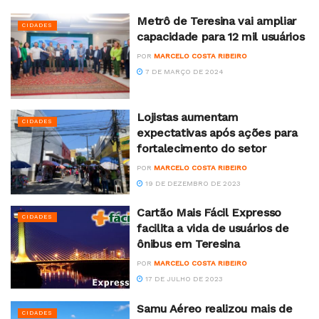
Metrô de Teresina vai ampliar
CIDADES
capacidade para 12 mil usuários
POR
MARCELO COSTA RIBEIRO
7 DE MARÇO DE 2024
Lojistas aumentam
CIDADES
expectativas após ações para
fortalecimento do setor
POR
MARCELO COSTA RIBEIRO
19 DE DEZEMBRO DE 2023
Cartão Mais Fácil Expresso
CIDADES
facilita a vida de usuários de
ônibus em Teresina
POR
MARCELO COSTA RIBEIRO
17 DE JULHO DE 2023
Samu Aéreo realizou mais de
CIDADES