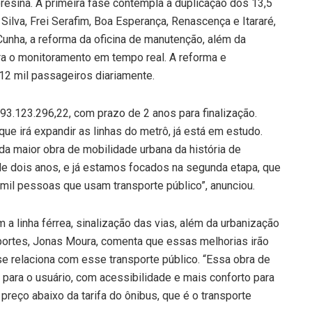
esina. A primeira fase contempla a duplicação dos 13,5
 Silva, Frei Serafim, Boa Esperança, Renascença e Itararé,
nha, a reforma da oficina de manutenção, além da
ra o monitoramento em tempo real. A reforma e
12 mil passageiros diariamente.
.123.296,22, com prazo de 2 anos para finalização.
e irá expandir as linhas do metrô, já está em estudo.
da maior obra de mobilidade urbana da história de
de dois anos, e já estamos focados na segunda etapa, que
mil pessoas que usam transporte público”, anunciou.
a linha férrea, sinalização das vias, além da urbanização
portes, Jonas Moura, comenta que essas melhorias irão
e relaciona com esse transporte público. “Essa obra de
para o usuário, com acessibilidade e mais conforto para
preço abaixo da tarifa do ônibus, que é o transporte