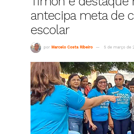
Timon é destaque n
antecipa meta de 
escolar
por
Marcelo Costa Ribeiro
5 de março de 