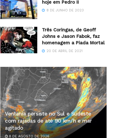
hoje em Pedro II
8 DE JUNHO DE 2023
Três Coringas, de Geoff
Johns e Jason Fabok, faz
homenagem a Piada Mortal
20 DE ABRIL DE 2021
Ventania persiste no Sul e Sudeste
com rajadas de até 90 km/h e mar
agitado
8 DE AGOSTO DE 2026