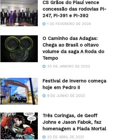
CS Grãos do Piauí vence
concessão das rodovias PI-
247, PI-391 e PI-392
1 DE FEVEREIRO DE 2024
O Caminho das Adagas:
Chega ao Brasil o oitavo
volume da saga A Roda do
Tempo
30 DE JANEIRO DE 2023
Festival de Inverno começa
hoje em Pedro II
8 DE JUNHO DE 2023
Três Coringas, de Geoff
Johns e Jason Fabok, faz
homenagem a Piada Mortal
20 DE ABRIL DE 2021