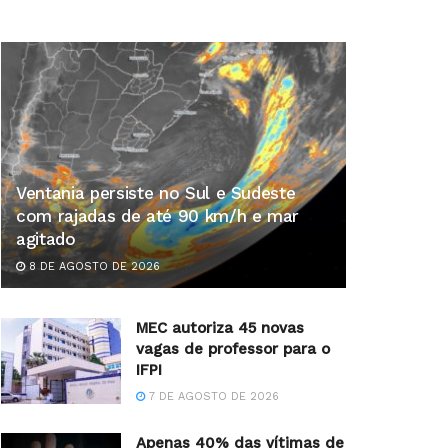
Ventania persiste no Sul e Sudeste
com rajadas de até 90 km/h e mar
agitado
8 DE AGOSTO DE 2026
MEC autoriza 45 novas
vagas de professor para o
IFPI
7 DE AGOSTO DE 2026
Apenas 40% das vítimas de