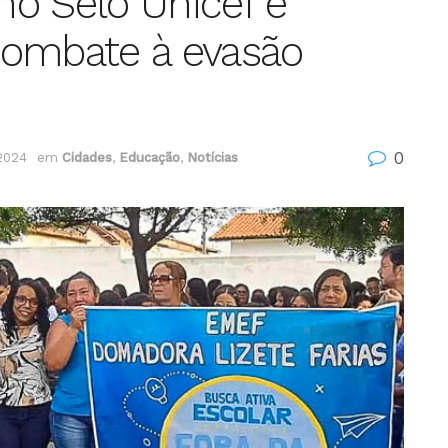
o Selo Unicef e
combate à evasão
0
2024
em
Cidades
,
Educação
,
Notícias