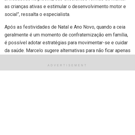
as crianças ativas e estimular o desenvolvimento motor e
social”, ressalta o especialista.
Após as festividades de Natal e Ano Novo, quando a ceia
geralmente é um momento de confraternização em família,
é possível adotar estratégias para movimentar-se e cuidar
da saúde. Marcelo sugere alternativas para não ficar apenas
sentado à mesa ou faze uso demasiado de celulares e
jogos em celulares: “Inserir pequenas pausas para
ADVERTISEMENT
atividades, como uma caminhada leve após a refeição ou
organizar brincadeiras físicas, como dança ou um jogo de
queimada no quintal, podem ajudar na digestão e manter o
corpo ativo”.
Além disso, a prática regular de atividade física traz
inúmeros benefícios à saúde, como o fortalecimento do
sistema imunológico, melhoria na disposição e sono,
redução do estresse e controle de peso. Com o início do