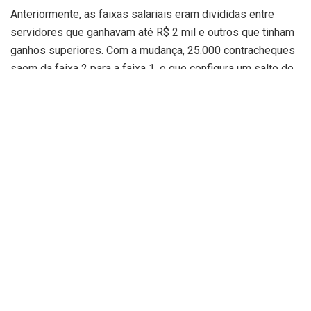
Anteriormente, as faixas salariais eram divididas entre
servidores que ganhavam até R$ 2 mil e outros que tinham
ganhos superiores. Com a mudança, 25.000 contracheques
saem da faixa 2 para a faixa 1, o que configura um salto de
R$ 69 milhões para R$ 134 milhões mensais a serem
pagos pelo Governo do Estado à faixa 1.