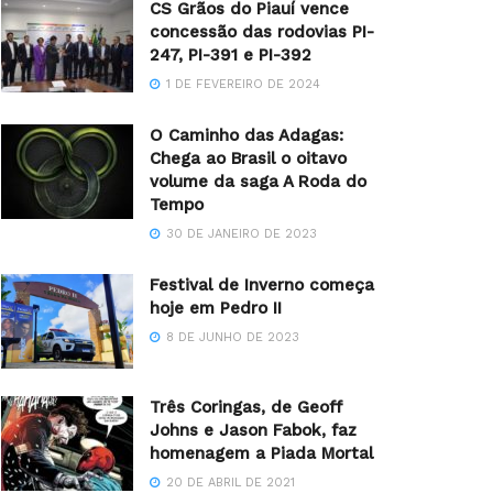
CS Grãos do Piauí vence
concessão das rodovias PI-
247, PI-391 e PI-392
1 DE FEVEREIRO DE 2024
O Caminho das Adagas:
Chega ao Brasil o oitavo
volume da saga A Roda do
Tempo
30 DE JANEIRO DE 2023
Festival de Inverno começa
hoje em Pedro II
8 DE JUNHO DE 2023
Três Coringas, de Geoff
Johns e Jason Fabok, faz
homenagem a Piada Mortal
20 DE ABRIL DE 2021