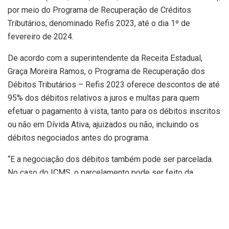
por meio do Programa de Recuperação de Créditos
Tributários, denominado Refis 2023, até o dia 1º de
fevereiro de 2024.
De acordo com a superintendente da Receita Estadual,
Graça Moreira Ramos, o Programa de Recuperação dos
Débitos Tributários – Refis 2023 oferece descontos de até
95% dos débitos relativos a juros e multas para quem
efetuar o pagamento à vista, tanto para os débitos inscritos
ou não em Dívida Ativa, ajuizados ou não, incluindo os
débitos negociados antes do programa.
“E a negociação dos débitos também pode ser parcelada.
No caso do ICMS, o parcelamento pode ser feito da
seguinte forma: em três vezes, com 90% de desconto dos
juros e multas punitivas e moratórias; seis vezes, com 80%
de desconto de juros e multas; doze com 70% de desconto
de juros e multas; ou em até noventa parcelas, sendo que