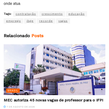
onde atua.
Tags:
contratação
crescimento
educação
emprego
ibge
recorde
vagas
Relacionado
Posts
BRASIL
MEC autoriza 45 novas vagas de professor para o IFPI
7 DE AGOSTO DE 2026