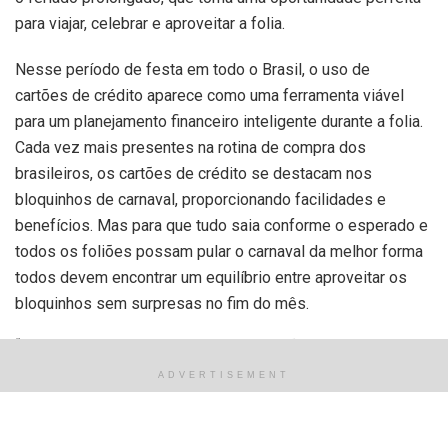
para viajar, celebrar e aproveitar a folia.
Nesse período de festa em todo o Brasil, o uso de
cartões de crédito aparece como uma ferramenta viável
para um planejamento financeiro inteligente durante a folia.
Cada vez mais presentes na rotina de compra dos
brasileiros, os cartões de crédito se destacam nos
bloquinhos de carnaval, proporcionando facilidades e
benefícios. Mas para que tudo saia conforme o esperado e
todos os foliões possam pular o carnaval da melhor forma
todos devem encontrar um equilíbrio entre aproveitar os
bloquinhos sem surpresas no fim do mês.
“O Carnaval é um momento de celebração, e queremos
garantir que os nossos clientes possam aproveitar ao
ADVERTISEMENT
máximo sem se preocupar com imprevistos financeiros. O
nosso cartão não possui anuidade, a primeira parcela das