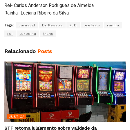
Rei- Carlos Anderson Rodrigues de Almeida
Rainha- Luciana Ribeiro da Silva
Tags:
carnaval
Dr Pessoa
PcD
prefeito
rainha
rei
teresina
trans
Relacionado
Posts
JUSTIÇA
STF retoma julgamento sobre validade da