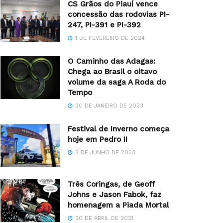
CS Grãos do Piauí vence
concessão das rodovias PI-
247, PI-391 e PI-392
1 DE FEVEREIRO DE 2024
O Caminho das Adagas:
Chega ao Brasil o oitavo
volume da saga A Roda do
Tempo
30 DE JANEIRO DE 2023
Festival de Inverno começa
hoje em Pedro II
8 DE JUNHO DE 2023
Três Coringas, de Geoff
Johns e Jason Fabok, faz
homenagem a Piada Mortal
20 DE ABRIL DE 2021