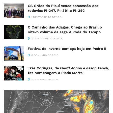
CS Grãos do Piauí vence concessão das
rodovias PI-247, PI-391 e PI-392
1 DE FEVEREIRO DE 2024
O Caminho das Adagas: Chega ao Brasil o
oitavo volume da saga A Roda do Tempo
30 DE JANEIRO DE 2023
Festival de Inverno começa hoje em Pedro II
8 DE JUNHO DE 2023
Três Coringas, de Geoff Johns e Jason Fabok,
faz homenagem a Piada Mortal
20 DE ABRIL DE 2021