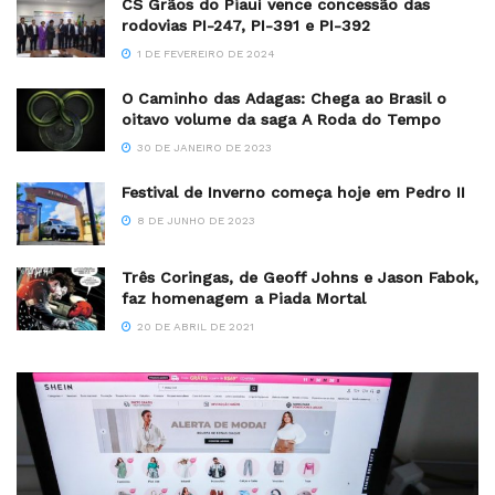
CS Grãos do Piauí vence concessão das
rodovias PI-247, PI-391 e PI-392
1 DE FEVEREIRO DE 2024
O Caminho das Adagas: Chega ao Brasil o
oitavo volume da saga A Roda do Tempo
30 DE JANEIRO DE 2023
Festival de Inverno começa hoje em Pedro II
8 DE JUNHO DE 2023
Três Coringas, de Geoff Johns e Jason Fabok,
faz homenagem a Piada Mortal
20 DE ABRIL DE 2021