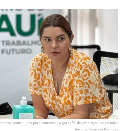
imentos contribuem para aumentar a geração de empregos no Estado",
lembra Janaínna Marques