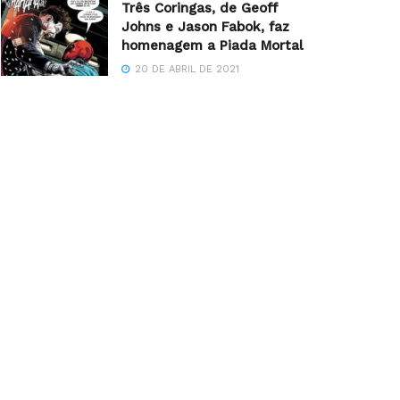
Três Coringas, de Geoff
Johns e Jason Fabok, faz
homenagem a Piada Mortal
20 DE ABRIL DE 2021
STF retoma julgamento sobre validade
da criminalização de jogos de azar no
Brasil
6 DE AGOSTO DE 2026
Concurso unificado do Piauí
encerra inscrições nesta