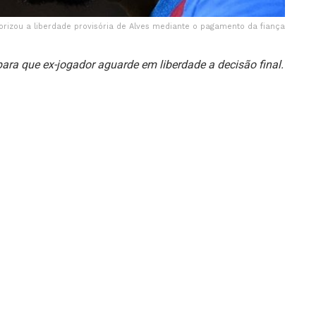
torizou a liberdade provisória de Alves mediante o pagamento da fiança
ara que ex-jogador aguarde em liberdade a decisão final.
iro pelo crime de agressão sexual.
o nesta quinta-feira (21) se a fiança estipulada pela
4 milhões), for paga.
ória de Alves mediante o pagamento da fiança. Alves foi
a Audiência Provincial de Barcelona — a instância mais
es em liberdade provisória sob fiança de 1 milhão de euros
rda a sentença definitiva.
e meio de prisão pelo crime de agressão sexual — ele foi