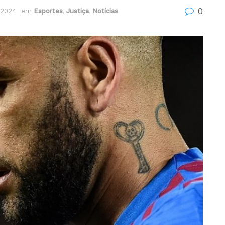
0
 2024
em
Esportes
,
Justiça
,
Notícias