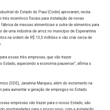
strial do Estado do Piauí (Codin) aprovaram, nesta
e três incentivos fiscais para instalação de novas
a fábrica de massas alimentícias e outra de alimentos para
o de uma indústria de arroz no município de Esperantina.
os na ordem de R$ 13,5 milhões e vão criar cerca de
.
 para essas três empresas, que vão trazer
o Estado, aquecendo a economia piauiense”, afirma o
ico (SDE), Janaínna Marques, além do incremento na
m para aumentar a geração de empregos no Estado.
essas empresas vão trazer para o nosso Estado, são
ndo oportunidades para o nosso povo, com a instalação