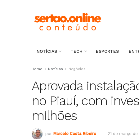
NOTÍCIAS
TECH
ESPORTES
ENT
Home
Notícias
Negócios
Aprovada instalaçã
no Piauí, com inve
milhões
por
Marcelo Costa Ribeiro
21 de março de