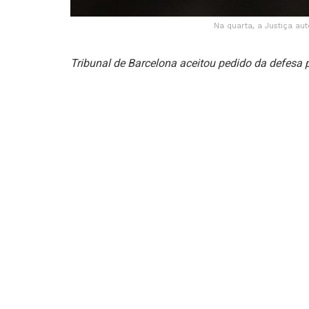
Na quarta, a Justiça au
Tribunal de Barcelona aceitou pedido da defesa p
Alves recorreu da sentença que recebeu em fevere
O ex-jogador brasileiro Daniel Alves pode ser solt
Justiça de Barcelona, de 1 milhão de euros (R$ 5,
Na quarta, a Justiça autorizou a liberdade provis
condenado por estupro em fevereiro.
Pela decisão, a que o g1 teve acesso, os juízes d
alta da Justiça da cidade — aceitaram deixar Alv
(cerca de R$ 5,4 milhões), enquanto a defesa agua
Em fevereiro, Alves foi condenado a quatro anos 