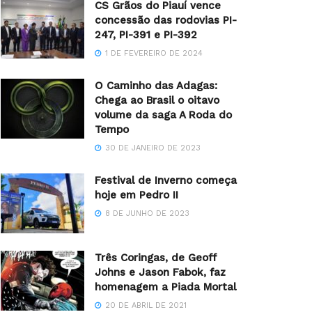
CS Grãos do Piauí vence
concessão das rodovias PI-
247, PI-391 e PI-392
1 DE FEVEREIRO DE 2024
O Caminho das Adagas:
Chega ao Brasil o oitavo
volume da saga A Roda do
Tempo
30 DE JANEIRO DE 2023
Festival de Inverno começa
hoje em Pedro II
8 DE JUNHO DE 2023
Três Coringas, de Geoff
Johns e Jason Fabok, faz
homenagem a Piada Mortal
20 DE ABRIL DE 2021