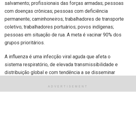
salvamento; profissionais das forças armadas; pessoas
com doenças crônicas; pessoas com deficiência
permanente; caminhoneiros; trabalhadores de transporte
coletivo; trabalhadores portuários; povos indígenas;
pessoas em situação de rua. A meta é vacinar 90% dos
grupos prioritários.
A influenza é uma infecção viral aguda que afeta o
sistema respiratório, de elevada transmissibilidade e
distribuição global e com tendência a se disseminar
facilmente em epidemias sazonais, podendo também
ADVERTISEMENT
causar pandemias.
Emanuelle Dias, responsável pela coordenação de
vacinação da FMS, reforça que “a vacinação é eficaz e evita
a evolução da doença para quadros mais graves”. Para
receber o imunizante é necessário apresentar documento
de identificação com foto, Cartão Nacional do SUS ou CPF.