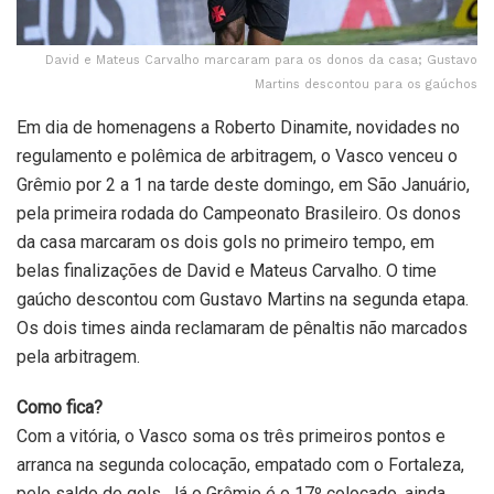
David e Mateus Carvalho marcaram para os donos da casa; Gustavo
Martins descontou para os gaúchos
Em dia de homenagens a Roberto Dinamite, novidades no
regulamento e polêmica de arbitragem, o Vasco venceu o
Grêmio por 2 a 1 na tarde deste domingo, em São Januário,
pela primeira rodada do Campeonato Brasileiro. Os donos
da casa marcaram os dois gols no primeiro tempo, em
belas finalizações de David e Mateus Carvalho. O time
gaúcho descontou com Gustavo Martins na segunda etapa.
Os dois times ainda reclamaram de pênaltis não marcados
pela arbitragem.
Como fica?
Com a vitória, o Vasco soma os três primeiros pontos e
arranca na segunda colocação, empatado com o Fortaleza,
pelo saldo de gols. Já o Grêmio é o 17º colocado, ainda