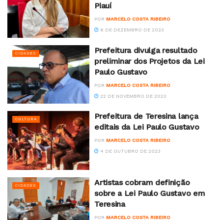
Piauí
POR
MARCELO COSTA RIBEIRO
6 DE DEZEMBRO DE 2023
Prefeitura divulga resultado
CIDADES
preliminar dos Projetos da Lei
Paulo Gustavo
POR
MARCELO COSTA RIBEIRO
22 DE NOVEMBRO DE 2023
Prefeitura de Teresina lança
CULTURA
editais da Lei Paulo Gustavo
POR
MARCELO COSTA RIBEIRO
4 DE OUTUBRO DE 2023
Artistas cobram definição
CIDADES
sobre a Lei Paulo Gustavo em
Teresina
POR
MARCELO COSTA RIBEIRO