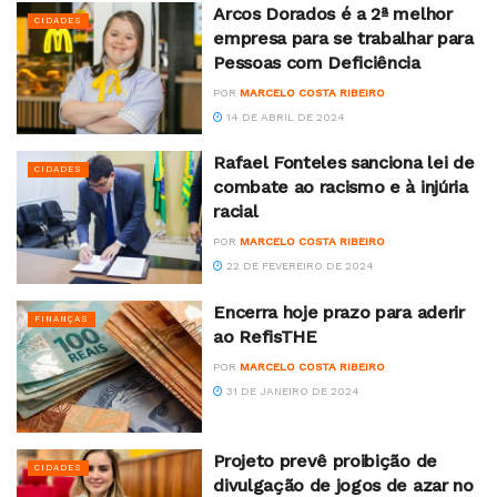
Arcos Dorados é a 2ª melhor
CIDADES
empresa para se trabalhar para
Pessoas com Deficiência
POR
MARCELO COSTA RIBEIRO
14 DE ABRIL DE 2024
Rafael Fonteles sanciona lei de
CIDADES
combate ao racismo e à injúria
racial
POR
MARCELO COSTA RIBEIRO
22 DE FEVEREIRO DE 2024
Encerra hoje prazo para aderir
FINANÇAS
ao RefisTHE
POR
MARCELO COSTA RIBEIRO
31 DE JANEIRO DE 2024
Projeto prevê proibição de
CIDADES
divulgação de jogos de azar no