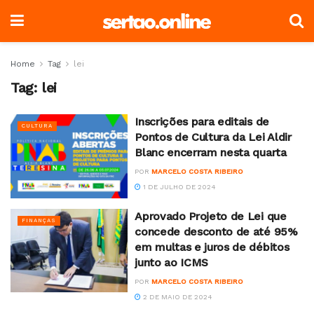
Home
Tag
lei
Tag:
lei
Inscrições para editais de
CULTURA
Pontos de Cultura da Lei Aldir
Blanc encerram nesta quarta
POR
MARCELO COSTA RIBEIRO
1 DE JULHO DE 2024
Aprovado Projeto de Lei que
FINANÇAS
concede desconto de até 95%
em multas e juros de débitos
junto ao ICMS
POR
MARCELO COSTA RIBEIRO
2 DE MAIO DE 2024