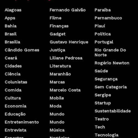
Alagoas
Fernando Galvão
Paraíba
Apps
Filme
Pernambuco
Bahia
Finanças
Piauí
Brasil
Gadget
Política
Brasilia
Gustavo Henrique
Portugal
Cândido Gomes
Justiça
Rio Grande Do
Norte
Ceará
Liliane Pedrosa
Rogério Newton
Cidades
Literatura
Saúde
Ciência
Maranhão
Segurança
Colunistas
Marcas
Sem Categoria
Comida
Marcelo Costa
Sergipe
Cultura
Mobile
Startup
Economia
Moda
Sustentabilidade
Educação
Mundo
Teatro
Entretenimento
Mundo
Tech
Entrevista
Música
Tecnologia
Esportes
Negócios