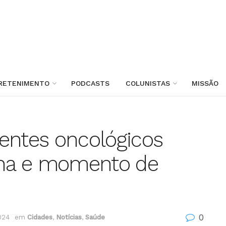
RETENIMENTO
PODCASTS
COLUNISTAS
MISSÃO
entes oncológicos
cina e momento de
0
2024
em
Cidades
,
Notícias
,
Saúde