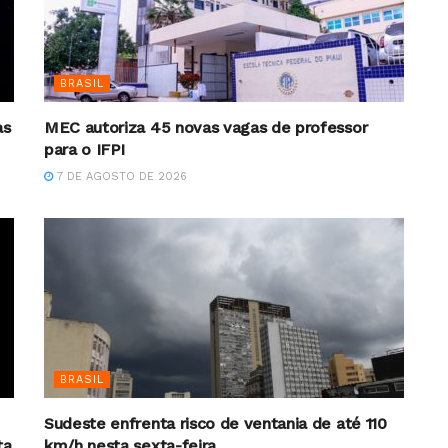
BRASIL
as
MEC autoriza 45 novas vagas de professor
para o IFPI
7 DE AGOSTO DE 2026
BRASIL
Sudeste enfrenta risco de ventania de até 110
ta
km/h nesta sexta-feira