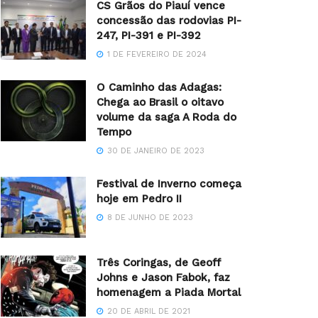
CS Grãos do Piauí vence
concessão das rodovias PI-
247, PI-391 e PI-392
1 DE FEVEREIRO DE 2024
O Caminho das Adagas:
Chega ao Brasil o oitavo
volume da saga A Roda do
Tempo
30 DE JANEIRO DE 2023
Festival de Inverno começa
hoje em Pedro II
8 DE JUNHO DE 2023
Três Coringas, de Geoff
Johns e Jason Fabok, faz
homenagem a Piada Mortal
20 DE ABRIL DE 2021