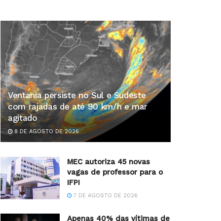
Ventania persiste no Sul e Sudeste
com rajadas de até 90 km/h e mar
agitado
8 DE AGOSTO DE 2026
MEC autoriza 45 novas
vagas de professor para o
IFPI
7 DE AGOSTO DE 2026
Apenas 40% das vítimas de