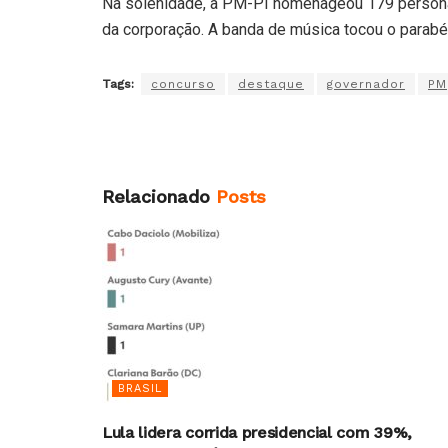
Na solenidade, a PM-PI homenageou 179 personal
da corporação. A banda de música tocou o parabé
Tags:
concurso
destaque
governador
PM
Relacionado
Posts
BRASIL
Lula lidera corrida presidencial com 39%,