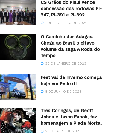
CS Grãos do Piauí vence
concessão das rodovias PI-
247, PI-391 e PI-392
1 DE FEVEREIRO DE 2024
O Caminho das Adagas:
Chega ao Brasil o oitavo
volume da saga A Roda do
Tempo
30 DE JANEIRO DE 2023
Festival de Inverno começa
hoje em Pedro II
8 DE JUNHO DE 2023
Três Coringas, de Geoff
Johns e Jason Fabok, faz
homenagem a Piada Mortal
20 DE ABRIL DE 2021