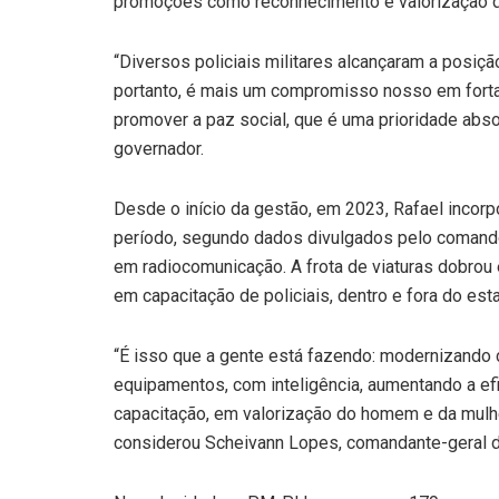
promoções como reconhecimento e valorização d
“Diversos policiais militares alcançaram a posiçã
portanto, é mais um compromisso nosso em fortal
promover a paz social, que é uma prioridade abso
governador.
Desde o início da gestão, em 2023, Rafael incor
período, segundo dados divulgados pelo comando
em radiocomunicação. A frota de viaturas dobrou
em capacitação de policiais, dentro e fora do esta
“É isso que a gente está fazendo: modernizando 
equipamentos, com inteligência, aumentando a efi
capacitação, em valorização do homem e da mulher
considerou Scheivann Lopes, comandante-geral 