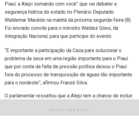
Piauí: a Alepi somando com você” que vai debater a
segurança hídrica do estado no Plenário Deputado
Waldemar Macêdo na manhã da próxima segunda-feira (8).
Foi enviado convite para o ministro Waldez Góes, da
Integração Nacional, para que participe do evento.
“É importante a participação da Casa para solucionar o
problema da seca em uma região importante para o Piauí
que por conta da falta de pressão política deixou o Piauí
fora do processo de transposição de águas tão importante
para o nordeste”, afirmou Franzé Silva.
O parlamentar ressaltou que a Alepi tem a chance de incluir
esse projeto no novo Programa de aceleração do
ADVERTISEMENT
Crescimento- PAC.” Esse debate precisa ser colocado na
Casa e a Casa abraçar como uma das bandeiras da
Assembleia Legislativa”, concluiu.