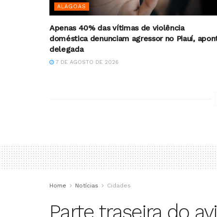
ALAGOAS
Apenas 40% das vítimas de violência
doméstica denunciam agressor no Piauí, apon
delegada
7 DE AGOSTO DE 2026
Home
Notícias
Cidades
Parte traseira do av