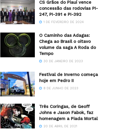
CS Grãos do Piauí vence
concessão das rodovias PI-
247, PI-391 e PI-392
1 DE FEVEREIRO DE 2024
O Caminho das Adagas:
Chega ao Brasil o oitavo
volume da saga A Roda do
Tempo
30 DE JANEIRO DE 2023
Festival de Inverno começa
hoje em Pedro II
8 DE JUNHO DE 2023
Três Coringas, de Geoff
Johns e Jason Fabok, faz
homenagem a Piada Mortal
20 DE ABRIL DE 2021