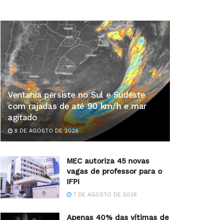
Ventania persiste no Sul e Sudeste
com rajadas de até 90 km/h e mar
agitado
8 DE AGOSTO DE 2026
MEC autoriza 45 novas
vagas de professor para o
IFPI
7 DE AGOSTO DE 2026
Apenas 40% das vítimas de