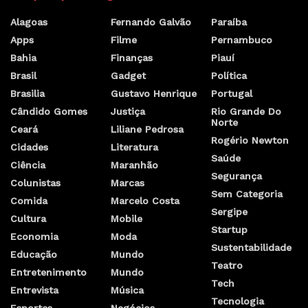
Alagoas
Fernando Galvão
Paraíba
Apps
Filme
Pernambuco
Bahia
Finanças
Piauí
Brasil
Gadget
Política
Brasilia
Gustavo Henrique
Portugal
Cândido Gomes
Justiça
Rio Grande Do
Norte
Ceará
Liliane Pedrosa
Rogério Newton
Cidades
Literatura
Saúde
Ciência
Maranhão
Segurança
Colunistas
Marcas
Sem Categoria
Comida
Marcelo Costa
Sergipe
Cultura
Mobile
Startup
Economia
Moda
Sustentabilidade
Educação
Mundo
Teatro
Entretenimento
Mundo
Tech
Entrevista
Música
Tecnologia
Esportes
Negócios