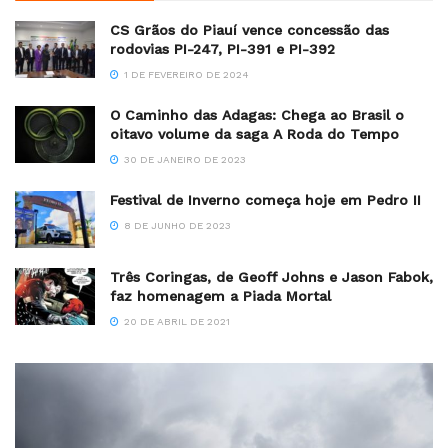
CS Grãos do Piauí vence concessão das
rodovias PI-247, PI-391 e PI-392
1 DE FEVEREIRO DE 2024
O Caminho das Adagas: Chega ao Brasil o
oitavo volume da saga A Roda do Tempo
30 DE JANEIRO DE 2023
Festival de Inverno começa hoje em Pedro II
8 DE JUNHO DE 2023
Três Coringas, de Geoff Johns e Jason Fabok,
faz homenagem a Piada Mortal
20 DE ABRIL DE 2021