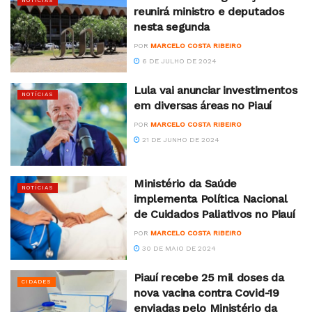
NOTÍCIAS
reunirá ministro e deputados
nesta segunda
POR
MARCELO COSTA RIBEIRO
6 DE JULHO DE 2024
Lula vai anunciar investimentos
NOTÍCIAS
em diversas áreas no Piauí
POR
MARCELO COSTA RIBEIRO
21 DE JUNHO DE 2024
Ministério da Saúde
NOTÍCIAS
implementa Política Nacional
de Cuidados Paliativos no Piauí
POR
MARCELO COSTA RIBEIRO
30 DE MAIO DE 2024
Piauí recebe 25 mil doses da
CIDADES
nova vacina contra Covid-19
enviadas pelo Ministério da