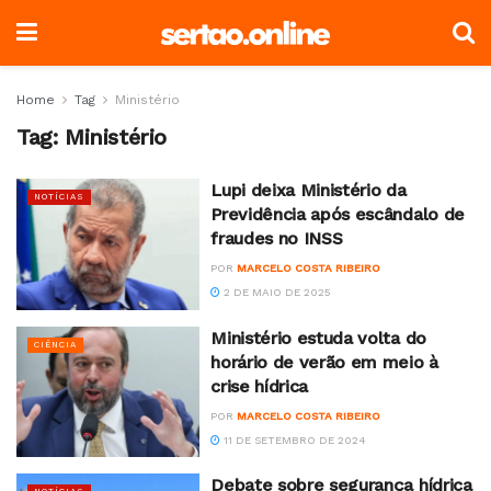
Home
Tag
Ministério
Tag:
Ministério
Lupi deixa Ministério da
NOTÍCIAS
Previdência após escândalo de
fraudes no INSS
POR
MARCELO COSTA RIBEIRO
2 DE MAIO DE 2025
Ministério estuda volta do
CIÊNCIA
horário de verão em meio à
crise hídrica
POR
MARCELO COSTA RIBEIRO
11 DE SETEMBRO DE 2024
Debate sobre segurança hídrica