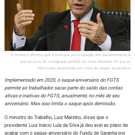
O ministro afirmou que a principal preocupação dos parlamentares é
que os juros do consignado podem ser mais elevados do que os
oferecidos atualmente por meio do saque-aniversário
Implementado em 2020, o saque-aniversário do FGTS
permite ao trabalhador sacar parte do saldo das contas
ativas e inativas do FGTS, anualmente, no mês de seu
aniversário. Mas isso limita o saque após demissão.
O ministro do Trabalho, Luiz Marinho, disse que o
presidente Luiz Inácio Lula da Silva já deu aval ao plano de
acabar com o saque-aniversário do Fundo de Garantia por