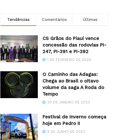
Tendências
Comentários
Últimas
CS Grãos do Piauí vence
concessão das rodovias PI-
247, PI-391 e PI-392
1 DE FEVEREIRO DE 2024
O Caminho das Adagas:
Chega ao Brasil o oitavo
volume da saga A Roda do
Tempo
30 DE JANEIRO DE 2023
Festival de Inverno começa
hoje em Pedro II
8 DE JUNHO DE 2023