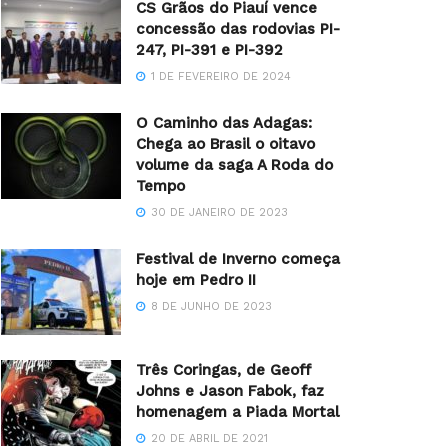
CS Grãos do Piauí vence
concessão das rodovias PI-
247, PI-391 e PI-392
1 DE FEVEREIRO DE 2024
O Caminho das Adagas:
Chega ao Brasil o oitavo
volume da saga A Roda do
Tempo
30 DE JANEIRO DE 2023
Festival de Inverno começa
hoje em Pedro II
8 DE JUNHO DE 2023
Três Coringas, de Geoff
Johns e Jason Fabok, faz
homenagem a Piada Mortal
20 DE ABRIL DE 2021