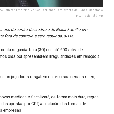
"A Path for Emerging Market Resilience" em evento do Fundo Monetário
Internacional (FMI)
r uso de cartão de crédito e do Bolsa Família em
 fora de controle’ e será regulada, disse.
 nesta segunda-feira (30) que até 600 sites de
imos dias por apresentarem irregularidades em relação à
ue os jogadores resgatem os recursos nesses sites,
vas medidas e fiscalizará, de forma mais dura, regras
das apostas por CPF, a limitação das formas de
as empresas