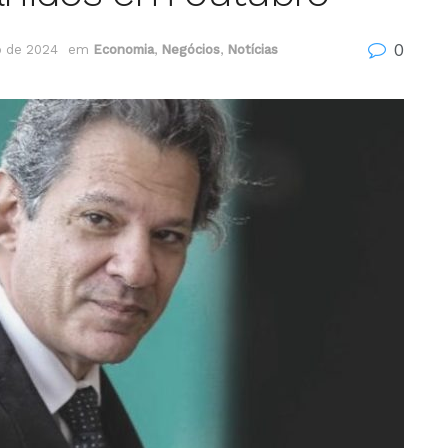
0
o de 2024
em
Economia
,
Negócios
,
Notícias