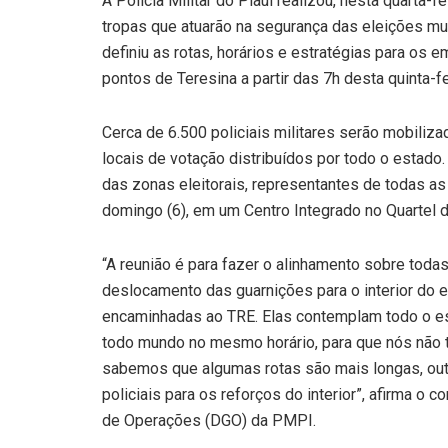
A Polícia Militar do Piauí realizou, nesta quarta-f
tropas que atuarão na segurança das eleições mun
definiu as rotas, horários e estratégias para o
pontos de Teresina a partir das 7h desta quinta-fei
Cerca de 6.500 policiais militares serão mobiliza
locais de votação distribuídos por todo o estad
das zonas eleitorais, representantes de todas as
domingo (6), em um Centro Integrado no Quartel
“A reunião é para fazer o alinhamento sobre toda
deslocamento das guarnições para o interior do e
encaminhadas ao TRE. Elas contemplam todo o es
todo mundo no mesmo horário, para que nós não t
sabemos que algumas rotas são mais longas, out
policiais para os reforços do interior”, afirma o
de Operações (DGO) da PMPI.