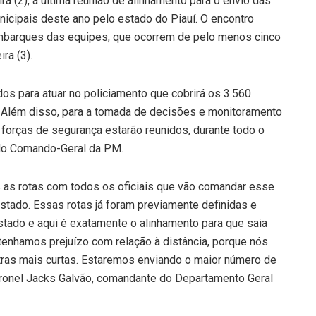
eira (2), a última reunião de alinhamento para o envio das
icipais deste ano pelo estado do Piauí. O encontro
s embarques das equipes, que ocorrem de pelo menos cinco
ra (3).
dos para atuar no policiamento que cobrirá os 3.560
o. Além disso, para a tomada de decisões e monitoramento
 forças de segurança estarão reunidos, durante todo o
 do Comando-Geral da PM.
s as rotas com todos os oficiais que vão comandar esse
stado. Essas rotas já foram previamente definidas e
tado e aqui é exatamente o alinhamento para que saia
enhamos prejuízo com relação à distância, porque nós
ras mais curtas. Estaremos enviando o maior número de
 coronel Jacks Galvão, comandante do Departamento Geral