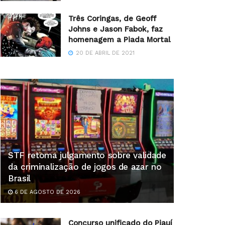
Três Coringas, de Geoff
Johns e Jason Fabok, faz
homenagem a Piada Mortal
20 DE ABRIL DE 2021
STF retoma julgamento sobre validade
da criminalização de jogos de azar no
Brasil
6 DE AGOSTO DE 2026
Concurso unificado do Piauí