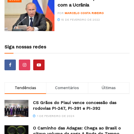
MUNDO
com a Ucrânia
POR
MARCELO COSTA RIBEIRO
15 DE FEVEREIRO DE 2022
Siga nossas redes
Tendências
Comentários
Últimas
CS Grãos do Piauí vence concessão das
rodovias PI-247, PI-391 e PI-392
1 DE FEVEREIRO DE 2024
O Caminho das Adagas: Chega ao Brasil o
oitavo volume da saga A Roda do Tempo