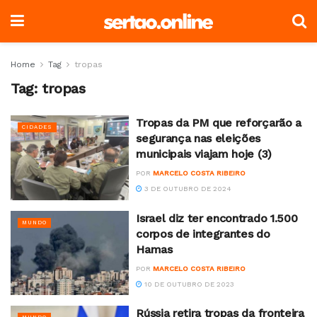
Home
Tag
tropas
Tag:
tropas
Tropas da PM que reforçarão a
CIDADES
segurança nas eleições
municipais viajam hoje (3)
POR
MARCELO COSTA RIBEIRO
3 DE OUTUBRO DE 2024
Israel diz ter encontrado 1.500
MUNDO
corpos de integrantes do
Hamas
POR
MARCELO COSTA RIBEIRO
10 DE OUTUBRO DE 2023
Rússia retira tropas da fronteira