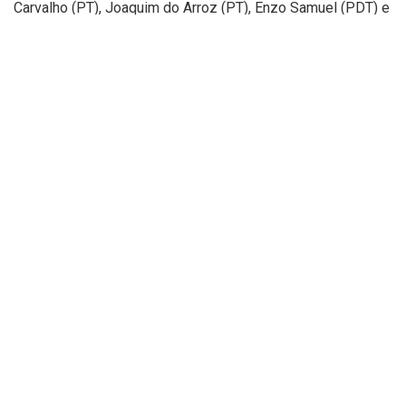
Carvalho (PT), Joaquim do Arroz (PT), Enzo Samuel (PDT) e
o Delegado James Guerra (Avante) conseguiram a
reeleição. Lucy Soares (MDB), viúva do ex-prefeito Firmino
Filho, também conseguiu se eleger.
Tags:
1º turno
destaque
eleições
Fábio Novo
municipal
PT
silvio mendes
teresina
votos
Relacionado
Posts
BRASIL