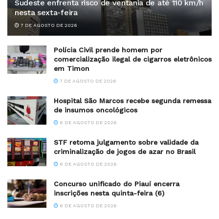
Sudeste enfrenta risco de ventania de até 110 km/h
nesta sexta-feira
7 DE AGOSTO DE 2026
Polícia Civil prende homem por
comercialização ilegal de cigarros eletrônicos
em Timon
7 DE AGOSTO DE 2026
Hospital São Marcos recebe segunda remessa
de insumos oncológicos
6 DE AGOSTO DE 2026
STF retoma julgamento sobre validade da
criminalização de jogos de azar no Brasil
6 DE AGOSTO DE 2026
Concurso unificado do Piauí encerra
inscrições nesta quinta-feira (6)
6 DE AGOSTO DE 2026