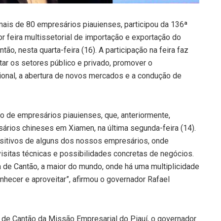
ais de 80 empresários piauienses, participou da 136ª
r feira multissetorial de importação e exportação do
ão, nesta quarta-feira (16). A participação na feira faz
tar os setores público e privado, promover o
onal, a abertura de novos mercados e a condução de
o de empresários piauienses, que, anteriormente,
rios chineses em Xiamen, na última segunda-feira (14).
sitivos de alguns dos nossos empresários, onde
visitas técnicas e possibilidades concretas de negócios.
a de Cantão, a maior do mundo, onde há uma multiplicidade
hecer e aproveitar”, afirmou o governador Rafael
a de Cantão da Missão Empresarial do Piauí, o governador