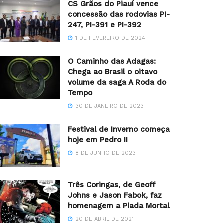
CS Grãos do Piauí vence
concessão das rodovias PI-
247, PI-391 e PI-392
1 DE FEVEREIRO DE 2024
O Caminho das Adagas:
Chega ao Brasil o oitavo
volume da saga A Roda do
Tempo
30 DE JANEIRO DE 2023
Festival de Inverno começa
hoje em Pedro II
8 DE JUNHO DE 2023
Três Coringas, de Geoff
Johns e Jason Fabok, faz
homenagem a Piada Mortal
20 DE ABRIL DE 2021