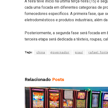
A feira teve início na última terça-feira (15) e s
cada uma focada em diferentes categorias de prod
fornecedores específicos. A primeira fase, que s
eletrodomésticos e produtos industriais, além d
Posteriormente, a segunda fase será focada em 
terceira etapa será dedicada a têxteis, roupas, c
Tags:
china
governador
piauí
rafael font
Relacionado
Posts