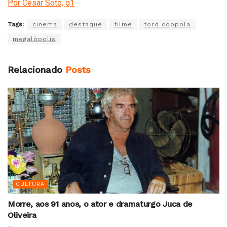
Por Cesar Soto, g1
Tags:
cinema
destaque
filme
ford coppola
megalópolis
Relacionado
Posts
CULTURA
Morre, aos 91 anos, o ator e dramaturgo Juca de
Oliveira