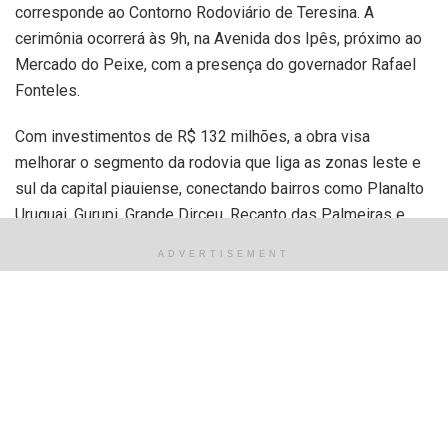
corresponde ao Contorno Rodoviário de Teresina. A
cerimônia ocorrerá às 9h, na Avenida dos Ipês, próximo ao
Mercado do Peixe, com a presença do governador Rafael
Fonteles.
Com investimentos de R$ 132 milhões, a obra visa
melhorar o segmento da rodovia que liga as zonas leste e
sul da capital piauiense, conectando bairros como Planalto
Uruguai, Gurupi, Grande Dirceu, Recanto das Palmeiras e
Tancredo Neves. O prazo previsto para a conclusão dos
ADVERTISEMENT
trabalhos é de 36 meses.
José Ribamar Bastos ressalta que a adequação da BR-343
é fundamental para atender ao crescimento urbano de
Teresina e garantir a segurança e fluidez do tráfego. “A
rodovia desempenha um papel crucial na mobilidade da
cidade, e as melhorias visam equilibrar o fluxo de veículos
com a segurança de motoristas e pedestres”, destaca o