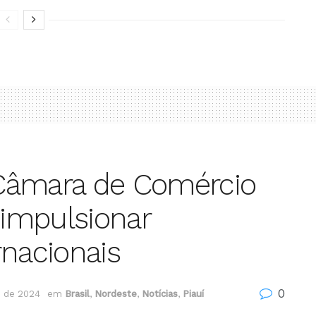
Câmara de Comércio
 impulsionar
rnacionais
0
 de 2024
em
Brasil
,
Nordeste
,
Notícias
,
Piauí