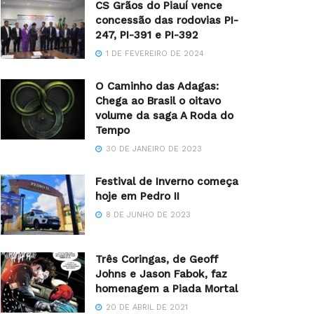
CS Grãos do Piauí vence
concessão das rodovias PI-
247, PI-391 e PI-392
1 DE FEVEREIRO DE 2024
O Caminho das Adagas:
Chega ao Brasil o oitavo
volume da saga A Roda do
Tempo
30 DE JANEIRO DE 2023
Festival de Inverno começa
hoje em Pedro II
8 DE JUNHO DE 2023
Três Coringas, de Geoff
Johns e Jason Fabok, faz
homenagem a Piada Mortal
20 DE ABRIL DE 2021