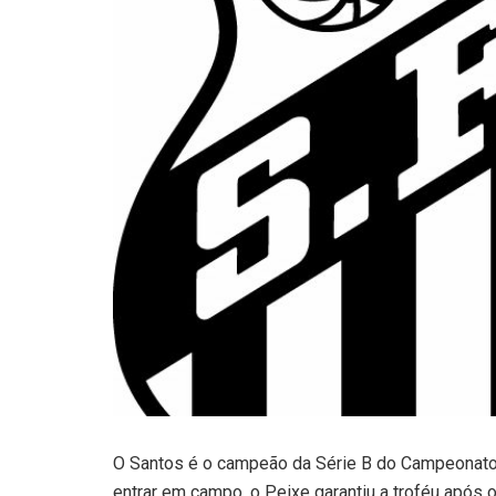
O Santos é o campeão da Série B do Campeonato
entrar em campo, o Peixe garantiu a troféu após