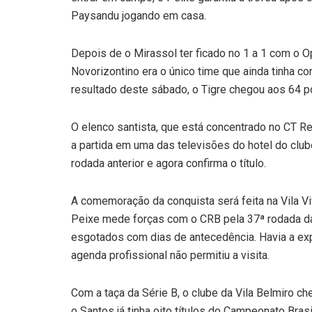
Paysandu jogando em casa.
Depois de o Mirassol ter ficado no 1 a 1 com o Op
Novorizontino era o único time que ainda tinha c
resultado deste sábado, o Tigre chegou aos 64 p
O elenco santista, que está concentrado no CT R
a partida em uma das televisões do hotel do clube
rodada anterior e agora confirma o título.
A comemoração da conquista será feita na Vila Viv
Peixe mede forças com o CRB pela 37ª rodada da 
esgotados com dias de antecedência. Havia a ex
agenda profissional não permitiu a visita.
Com a taça da Série B, o clube da Vila Belmiro ch
o Santos já tinha oito títulos do Campeonato Bras