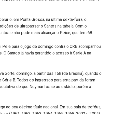
erário, em Ponta Grossa, na última sexta-feira, o
ondições de ultrapassar o Santos na tabela. Com o
ontos e não pode mais alcançar o Peixe, que tem 68.
ei Pelé para o jogo de domingo contra o CRB acompanhou
. O Santos já havia garantido o acesso à Série A na
a Sorte, domingo, a partir das 16h (de Brasília), quando o
Série B. Todos os ingressos para esta partida foram
pectativa de que Neymar fosse ao estádio, porém a
ega ao seu décimo título nacional. Em sua sala de troféus,
ileiro (1961, 1962, 1963, 1964, 1965, 1968, 2002 e 2004)