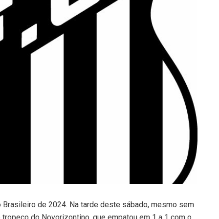
 Brasileiro de 2024. Na tarde deste sábado, mesmo sem
 o tropeço do Novorizontino, que empatou em 1 a 1 com o