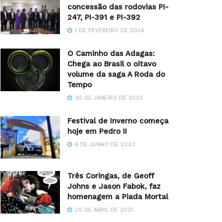
concessão das rodovias PI-
247, PI-391 e PI-392
1 DE FEVEREIRO DE 2024
O Caminho das Adagas:
Chega ao Brasil o oitavo
volume da saga A Roda do
Tempo
30 DE JANEIRO DE 2023
Festival de Inverno começa
hoje em Pedro II
8 DE JUNHO DE 2023
Três Coringas, de Geoff
Johns e Jason Fabok, faz
homenagem a Piada Mortal
20 DE ABRIL DE 2021