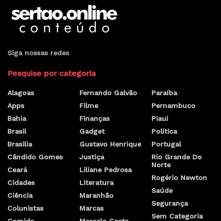
Siga nossas redes
Pesquise por categoria
Alagoas
Fernando Galvão
Paraíba
Apps
Filme
Pernambuco
Bahia
Finanças
Piauí
Brasil
Gadget
Política
Brasilia
Gustavo Henrique
Portugal
Cândido Gomes
Justiça
Rio Grande Do
Norte
Ceará
Liliane Pedrosa
Rogério Newton
Cidades
Literatura
Saúde
Ciência
Maranhão
Segurança
Colunistas
Marcas
Sem Categoria
Comida
Marcelo Costa