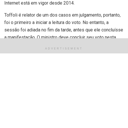
Internet está em vigor desde 2014.
Toffoli é relator de um dos casos em julgamento, portanto,
foi o primeiro a iniciar a leitura do voto. No entanto, a
sessão foi adiada no fim da tarde, antes que ele concluísse
a manifestação. O ministro deve concluir seu voto nesta
quinta-feira (5).
ADVERTISEMENT
Durante a fala, o magistrado justificou que esse artigo está
falando em proteger direitos e garantias individuais.
“Seja porque, desde a sua edição, foi incapaz de oferecer
proteção efetiva aos direitos fundamentais e resguardar os
princípios e valores constitucionais fundamentais nos
ambientes virtuais, conforme adiante se demonstrará, seja
porque, como já demonstrado, não apto a fazer frente aos
riscos sistêmicos que surgiram nesses ambientes, a partir
do desenvolvimento de novos modelos de negócios e de