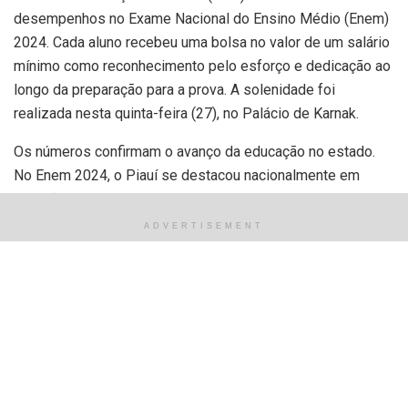
desempenhos no Exame Nacional do Ensino Médio (Enem)
2024. Cada aluno recebeu uma bolsa no valor de um salário
mínimo como reconhecimento pelo esforço e dedicação ao
longo da preparação para a prova. A solenidade foi
realizada nesta quinta-feira (27), no Palácio de Karnak.
Os números confirmam o avanço da educação no estado.
No Enem 2024, o Piauí se destacou nacionalmente em
redação, liderando o ranking de notas acima de 950 entre
todos os estados do país. O desempenho dos alunos da
ADVERTISEMENT
rede pública de ensino também cresceu em relação ao ano
anterior, com o número de estudantes que ultrapassaram
essa pontuação, saltando de 120 para 188.
O governador Rafael Fonteles ressaltou a importância do
investimento em educação e do incentivo financeiro para o
bom desempenho dos alunos. “Todo o investimento que
fazemos na educação tem um propósito claro: gerar