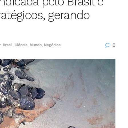
ndicada pelo Brasil é
ratégicos, gerando
0
m
Brasil
,
Ciência
,
Mundo
,
Negócios