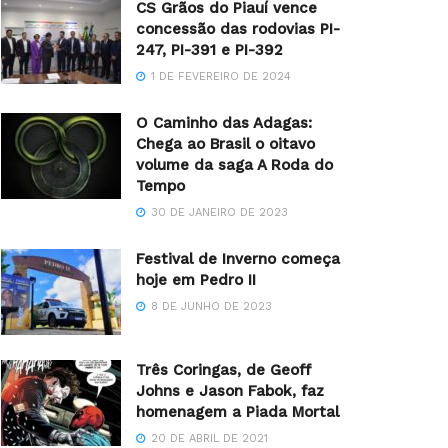
CS Grãos do Piauí vence
concessão das rodovias PI-
247, PI-391 e PI-392
1 DE FEVEREIRO DE 2024
O Caminho das Adagas:
Chega ao Brasil o oitavo
volume da saga A Roda do
Tempo
30 DE JANEIRO DE 2023
Festival de Inverno começa
hoje em Pedro II
8 DE JUNHO DE 2023
Três Coringas, de Geoff
Johns e Jason Fabok, faz
homenagem a Piada Mortal
20 DE ABRIL DE 2021