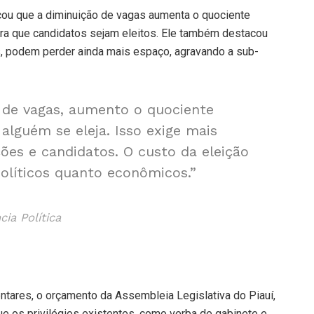
icou que a diminuição de vagas aumenta o quociente
para que candidatos sejam eleitos. Ele também destacou
s, podem perder ainda mais espaço, agravando a sub-
 de vagas, aumento o quociente
 alguém se eleja. Isso exige mais
ções e candidatos. O custo da eleição
líticos quanto econômicos.”
ia Política
ntares, o orçamento da Assembleia Legislativa do Piauí,
 que os privilégios existentes, como verba de gabinete e