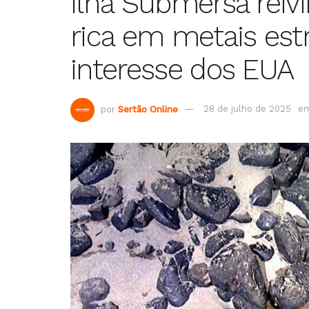
Ilha Submersa reivi
rica em metais est
interesse dos EUA
por
Sertão Online
28 de julho de 2025
e