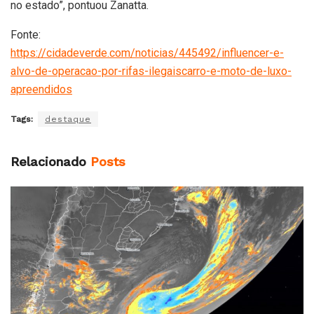
no estado”, pontuou Zanatta.
Fonte:
https://cidadeverde.com/noticias/445492/influencer-e-
alvo-de-operacao-por-rifas-ilegaiscarro-e-moto-de-luxo-
apreendidos
Tags:
destaque
Relacionado
Posts