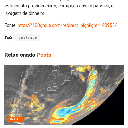
estelionato previdenciário, corrupção ativa e passiva, e
lavagem de dinheiro.
Fonte:
https://180graus.com/redirect_highlight/148953/
Tags:
destaque
Relacionado
Posts
BRASIL