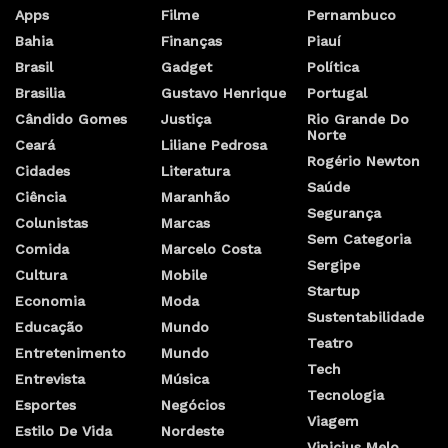
Apps
Filme
Pernambuco
Bahia
Finanças
Piauí
Brasil
Gadget
Política
Brasilia
Gustavo Henrique
Portugal
Cândido Gomes
Justiça
Rio Grande Do
Norte
Ceará
Liliane Pedrosa
Rogério Newton
Cidades
Literatura
Saúde
Ciência
Maranhão
Segurança
Colunistas
Marcas
Sem Categoria
Comida
Marcelo Costa
Sergipe
Cultura
Mobile
Startup
Economia
Moda
Sustentabilidade
Educação
Mundo
Teatro
Entretenimento
Mundo
Tech
Entrevista
Música
Tecnologia
Esportes
Negócios
Viagem
Estilo De Vida
Nordeste
Vinicius Melo