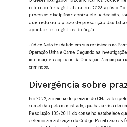
O desembargador Macário Ramos Júdice Neto, 
retornou à magistratura em 2023 após o Con
processo disciplinar contra ele. A decisão
que reduziu o prazo de prescrição das falta
apontam os registros do órgão.
Júdíce Neto foi detido em sua residência na Barra
Operação Unha e Carne. Segundo as investigações
informações sigilosas da Operação Zargun para 
criminosa.
Divergência sobre praz
Em 2022, a maioria do plenário do CNJ votou pelo
cometidas pelo magistrado, que havia sido denu
Resolução 135/2011 do conselho estabelece que 
determina a aplicação do Código Penal caso os fa