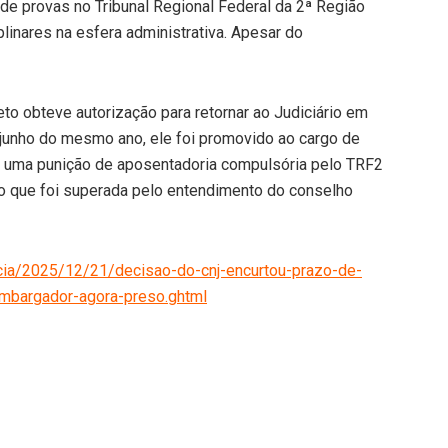
de provas no Tribunal Regional Federal da 2ª Região
linares na esfera administrativa. Apesar do
 obteve autorização para retornar ao Judiciário em
junho do mesmo ano, ele foi promovido ao cargo de
o uma punição de aposentadoria compulsória pelo TRF2
o que foi superada pelo entendimento do conselho
ticia/2025/12/21/decisao-do-cnj-encurtou-prazo-de-
mbargador-agora-preso.ghtml