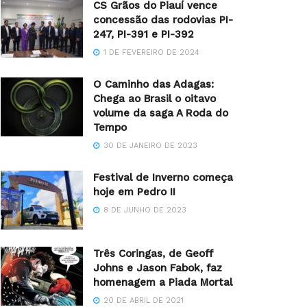
CS Grãos do Piauí vence
concessão das rodovias PI-
247, PI-391 e PI-392
1 DE FEVEREIRO DE 2024
O Caminho das Adagas:
Chega ao Brasil o oitavo
volume da saga A Roda do
Tempo
30 DE JANEIRO DE 2023
Festival de Inverno começa
hoje em Pedro II
8 DE JUNHO DE 2023
Três Coringas, de Geoff
Johns e Jason Fabok, faz
homenagem a Piada Mortal
20 DE ABRIL DE 2021