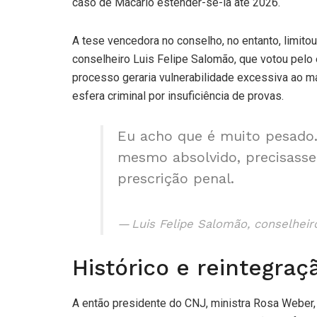
caso de Macário estender-se-ia até 2026.
A tese vencedora no conselho, no entanto, limitou
conselheiro Luis Felipe Salomão, que votou pelo
processo geraria vulnerabilidade excessiva ao ma
esfera criminal por insuficiência de provas.
Eu acho que é muito pesado. 
mesmo absolvido, precisass
prescrição penal.
Luis Felipe Salomão, conselhei
Histórico e reintegraç
A então presidente do CNJ, ministra Rosa Weber, 