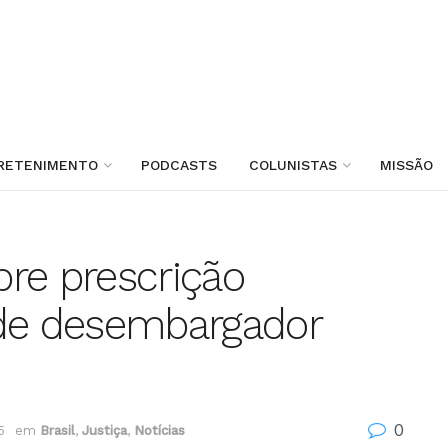
RETENIMENTO
PODCASTS
COLUNISTAS
MISSÃO
re prescrição
 de desembargador
0
5
em
Brasil
,
Justiça
,
Notícias