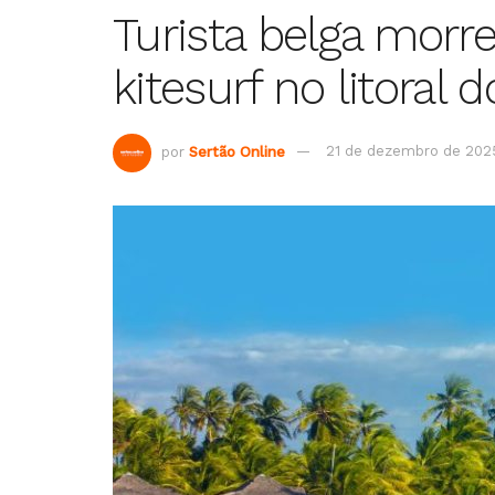
Turista belga morre
kitesurf no litoral d
por
Sertão Online
21 de dezembro de 202