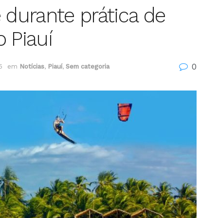
 durante prática de
o Piauí
0
5
em
Notícias
,
Piauí
,
Sem categoria