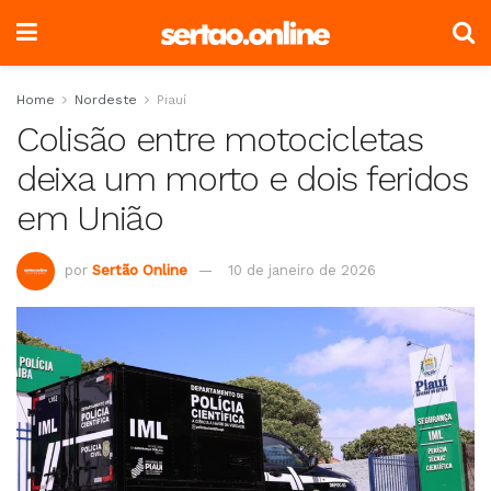
Home
Nordeste
Piauí
Colisão entre motocicletas
deixa um morto e dois feridos
em União
por
Sertão Online
10 de janeiro de 2026