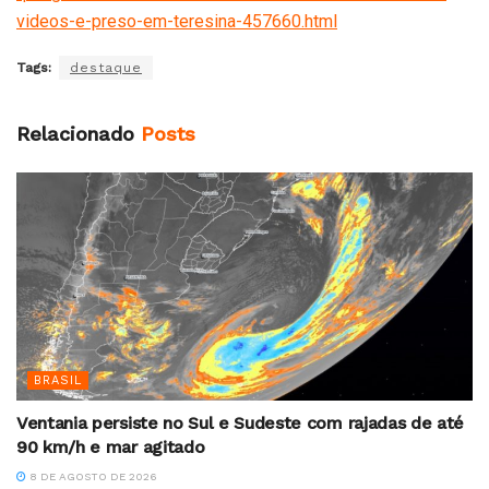
videos-e-preso-em-teresina-457660.html
Tags:
destaque
Relacionado
Posts
BRASIL
Ventania persiste no Sul e Sudeste com rajadas de até
90 km/h e mar agitado
8 DE AGOSTO DE 2026