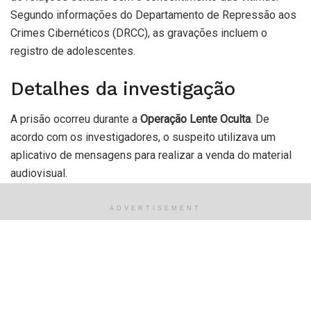
Segundo informações do Departamento de Repressão aos
Crimes Cibernéticos (DRCC), as gravações incluem o
registro de adolescentes.
Detalhes da investigação
A prisão ocorreu durante a
Operação Lente Oculta
. De
acordo com os investigadores, o suspeito utilizava um
aplicativo de mensagens para realizar a venda do material
audiovisual.
Apreensões complementares
ADVERTISEMENT
Durante o cumprimento das diligências, as autoridades
apreenderam uma carga de bebidas alcoólicas que
apresentavam indícios de falsificação. O material será
submetido à análise pericial para confirmação da