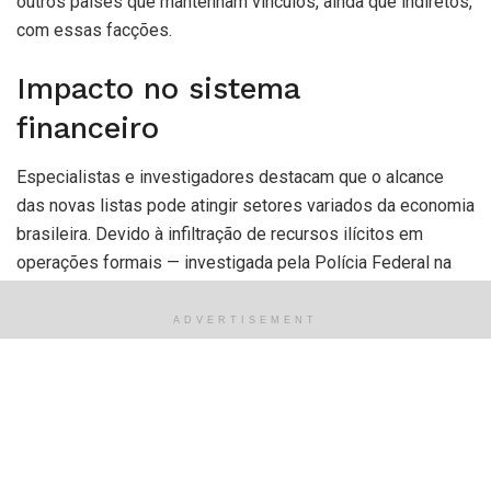
outros países que mantenham vínculos, ainda que indiretos,
com essas facções.
Impacto no sistema
financeiro
Especialistas e investigadores destacam que o alcance
das novas listas pode atingir setores variados da economia
brasileira. Devido à infiltração de recursos ilícitos em
operações formais — investigada pela Polícia Federal na
Operação Carbono Oculto –, empresas que realizam
transações com companhias eventualmente ligadas a
ADVERTISEMENT
essas facções podem ser alvos de sanções americanas.
Como se sabe pelas operações policiais
já feitas, a penetração de dinheiro ilegal
é muito grande na economia legal.
Imagina, por exemplo, um operador de