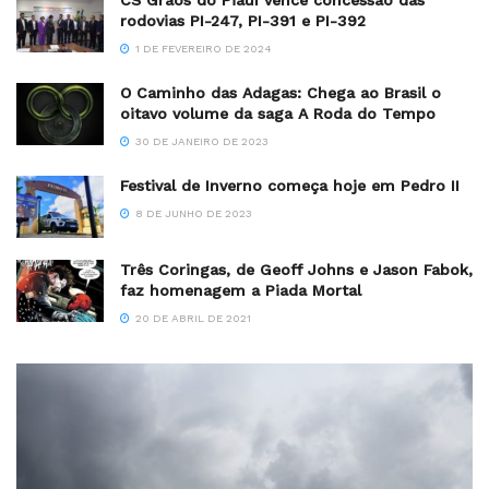
CS Grãos do Piauí vence concessão das
rodovias PI-247, PI-391 e PI-392
1 DE FEVEREIRO DE 2024
O Caminho das Adagas: Chega ao Brasil o
oitavo volume da saga A Roda do Tempo
30 DE JANEIRO DE 2023
Festival de Inverno começa hoje em Pedro II
8 DE JUNHO DE 2023
Três Coringas, de Geoff Johns e Jason Fabok,
faz homenagem a Piada Mortal
20 DE ABRIL DE 2021