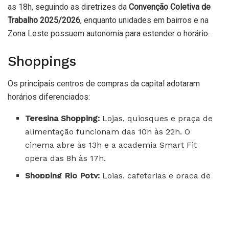
as 18h, seguindo as diretrizes da
Convenção Coletiva de
Trabalho 2025/2026
, enquanto unidades em bairros e na
Zona Leste possuem autonomia para estender o horário.
Shoppings
Os principais centros de compras da capital adotaram
horários diferenciados:
Teresina Shopping:
Lojas, quiosques e praça de
alimentação funcionam das 10h às 22h. O
cinema abre às 13h e a academia Smart Fit
opera das 8h às 17h.
Shopping Rio Poty:
Lojas, cafeterias e praça de
alimentação atendem das 10h às 22h. O
Espaço
Gourmet
funciona das 11h30 às 23h e o cinema
das 13h às 22h30. O posto da
Polícia Federal
permanecerá fechado.