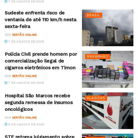
7 DE AGOSTO DE 2026
Sudeste enfrenta risco de
BRASIL
ventania de até 110 km/h nesta
sexta-feira
POR
SERTÃO ONLINE
7 DE AGOSTO DE 2026
Polícia Civil prende homem por
MARANHÃO
comercialização ilegal de
cigarros eletrônicos em Timon
POR
SERTÃO ONLINE
7 DE AGOSTO DE 2026
Hospital São Marcos recebe
ALAGOAS
segunda remessa de insumos
oncológicos
POR
SERTÃO ONLINE
6 DE AGOSTO DE 2026
STF retoma julgamento sobre