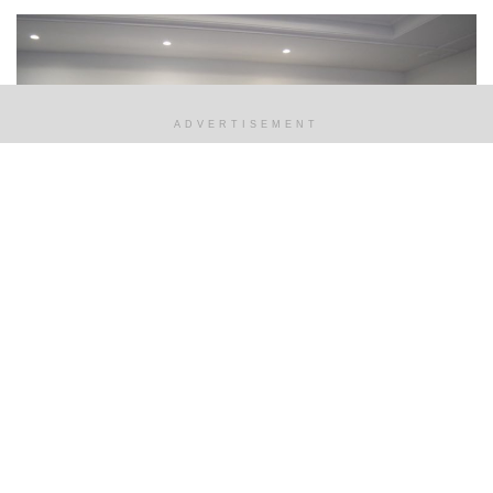
ADVERTISEMENT
CS Grãos do Piauí vence concessão das rodovias
PI-247, PI-391 e PI-392
1 DE FEVEREIRO DE 2024
O Caminho das Adagas: Chega ao Brasil o
oitavo volume da saga A Roda do Tempo
30 DE JANEIRO DE 2023
Festival de Inverno começa hoje em Pedro II
8 DE JUNHO DE 2023
Três Coringas, de Geoff Johns e Jason Fabok,
faz homenagem a Piada Mortal