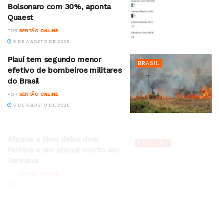
Bolsonaro com 30%, aponta
Quaest
POR
SERTÃO ONLINE
5 DE AGOSTO DE 2026
Piauí tem segundo menor
BRASIL
efetivo de bombeiros militares
do Brasil
POR
SERTÃO ONLINE
5 DE AGOSTO DE 2026
Ataque a tiros deixa dois
NOTÍCIAS
feridos e um animal morto em
Teresina
POR
SERTÃO ONLINE
5 DE AGOSTO DE 2026
Incêndio destrói veículo e causa
NOTÍCIAS
congestionamento em acesso à
Ponte JK em Teresina