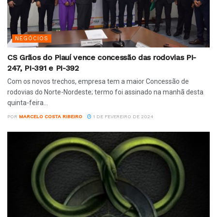
NEGÓCIOS
CS Grãos do Piauí vence concessão das rodovias PI-
247, PI-391 e PI-392
Com os novos trechos, empresa tem a maior Concessão de
rodovias do Norte-Nordeste; termo foi assinado na manhã desta
quinta-feira...
POR
MARCELO COSTA RIBEIRO
1 DE FEVEREIRO DE 2024