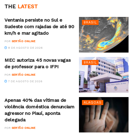
THE
LATEST
Ventania persiste no Sul e
BRASIL
Sudeste com rajadas de até 90
km/h e mar agitado
POR
SERTÃO ONLINE
8 DE AGOSTO DE 2026
MEC autoriza 45 novas vagas
BRASIL
de professor para o IFPI
POR
SERTÃO ONLINE
7 DE AGOSTO DE 2026
Apenas 40% das vítimas de
ALAGOAS
violência doméstica denunciam
agressor no Piauí, aponta
delegada
POR
SERTÃO ONLINE