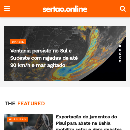
BRASIL
Ventania persiste no Sul e
Sudeste com rajadas de até
90 km/h e mar agitado
THE
FEATURED
Exportação de jumentos do
ALAGOAS
Piauí para abate na Bahia
mobiliza setor e gera debates