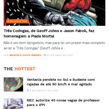
COLUNISTAS
Três Coringas, de Geoff Johns e Jason Fabok, faz
homenagem a Piada Mortal
Não é um item obrigatório, mas para ter um prazer mais completo
ao ler a “Três Coringas” (Geoff Johns e...
POR
MARCELO COSTA RIBEIRO
20 DE ABRIL DE 2021
THE
HOTTEST
Ventania persiste no Sul e Sudeste com
rajadas de até 90 km/h e mar agitado
8 DE AGOSTO DE 2026
MEC autoriza 45 novas vagas de professor
para o IFPI