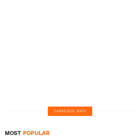
POR
SERTÃO ONLINE
4 DE AGOSTO DE 2026
Polícia cumpre 45 mandados
NOTÍCIAS
contra organização criminosa
em Teresina
POR
SERTÃO ONLINE
4 DE AGOSTO DE 2026
Motorista é preso com 273 kg
BRASIL
de drogas em carreta na BR-
407 em Picos
POR
SERTÃO ONLINE
3 DE AGOSTO DE 2026
CARREGANDO...
MOST
POPULAR