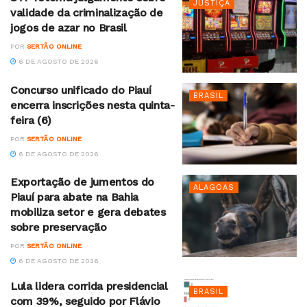
JUSTIÇA
validade da criminalização de
jogos de azar no Brasil
POR
SERTÃO ONLINE
6 DE AGOSTO DE 2026
Concurso unificado do Piauí
BRASIL
encerra inscrições nesta quinta-
feira (6)
POR
SERTÃO ONLINE
6 DE AGOSTO DE 2026
Exportação de jumentos do
ALAGOAS
Piauí para abate na Bahia
mobiliza setor e gera debates
sobre preservação
POR
SERTÃO ONLINE
6 DE AGOSTO DE 2026
Lula lidera corrida presidencial
BRASIL
com 39%, seguido por Flávio