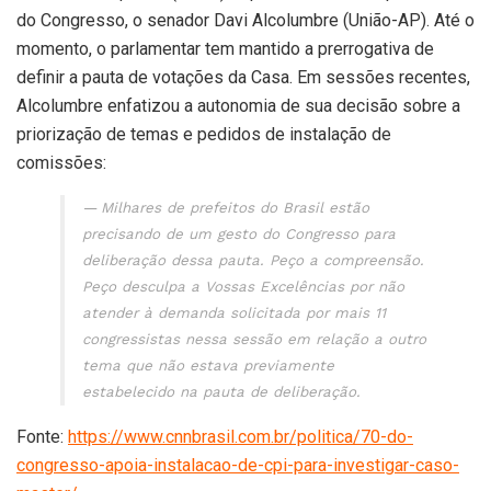
do Congresso, o senador Davi Alcolumbre (União-AP). Até o
momento, o parlamentar tem mantido a prerrogativa de
definir a pauta de votações da Casa. Em sessões recentes,
Alcolumbre enfatizou a autonomia de sua decisão sobre a
priorização de temas e pedidos de instalação de
comissões:
Milhares de prefeitos do Brasil estão
precisando de um gesto do Congresso para
deliberação dessa pauta. Peço a compreensão.
Peço desculpa a Vossas Excelências por não
atender à demanda solicitada por mais 11
congressistas nessa sessão em relação a outro
tema que não estava previamente
estabelecido na pauta de deliberação.
Fonte:
https://www.cnnbrasil.com.br/politica/70-do-
congresso-apoia-instalacao-de-cpi-para-investigar-caso-