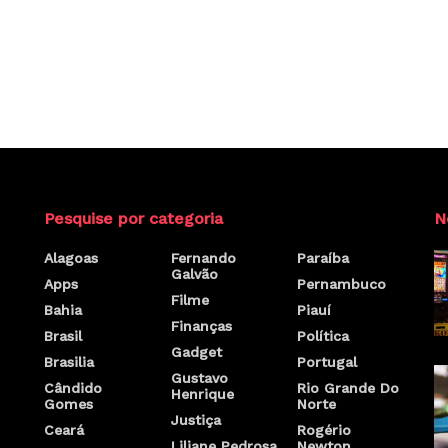
Pesquise por categoria
N
Alagoas
Fernando
Paraíba
Galvão
Apps
Pernambuco
Filme
Bahia
Piauí
Finanças
Brasil
Política
Gadget
Brasilia
Portugal
Gustavo
Cândido
Rio Grande Do
Henrique
Gomes
Norte
Justiça
Ceará
Rogério
Liliane Pedrosa
Newton