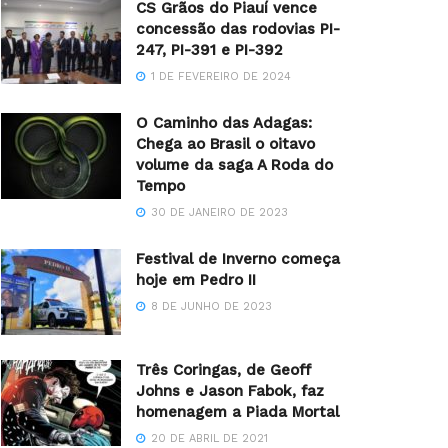
CS Grãos do Piauí vence
concessão das rodovias PI-
247, PI-391 e PI-392
1 DE FEVEREIRO DE 2024
O Caminho das Adagas:
Chega ao Brasil o oitavo
volume da saga A Roda do
Tempo
30 DE JANEIRO DE 2023
Festival de Inverno começa
hoje em Pedro II
8 DE JUNHO DE 2023
Três Coringas, de Geoff
Johns e Jason Fabok, faz
homenagem a Piada Mortal
20 DE ABRIL DE 2021