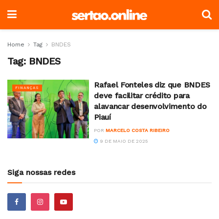
Home
Tag
BNDES
Tag:
BNDES
Rafael Fonteles diz que BNDES
FINANÇAS
deve facilitar crédito para
alavancar desenvolvimento do
Piauí
POR
MARCELO COSTA RIBEIRO
9 DE MAIO DE 2025
Siga nossas redes