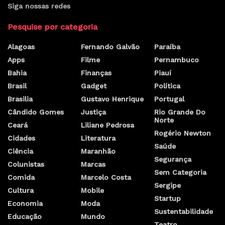
Siga nossas redes
Pesquise por categoria
Alagoas
Fernando Galvão
Paraíba
Apps
Filme
Pernambuco
Bahia
Finanças
Piauí
Brasil
Gadget
Política
Brasilia
Gustavo Henrique
Portugal
Cândido Gomes
Justiça
Rio Grande Do
Norte
Ceará
Liliane Pedrosa
Rogério Newton
Cidades
Literatura
Saúde
Ciência
Maranhão
Segurança
Colunistas
Marcas
Sem Categoria
Comida
Marcelo Costa
Sergipe
Cultura
Mobile
Startup
Economia
Moda
Sustentabilidade
Educação
Mundo
Teatro