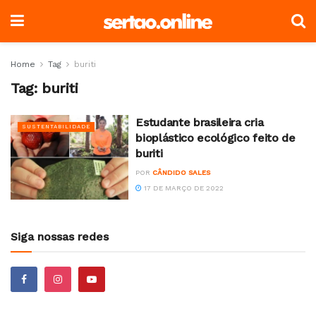
Home
Tag
buriti
Tag:
buriti
Estudante brasileira cria
SUSTENTABILIDADE
bioplástico ecológico feito de
buriti
POR
CÂNDIDO SALES
17 DE MARÇO DE 2022
Siga nossas redes