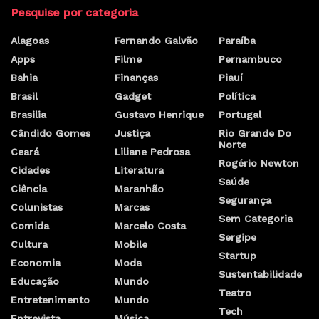
Pesquise por categoria
Alagoas
Fernando Galvão
Paraíba
Apps
Filme
Pernambuco
Bahia
Finanças
Piauí
Brasil
Gadget
Política
Brasilia
Gustavo Henrique
Portugal
Cândido Gomes
Justiça
Rio Grande Do
Norte
Ceará
Liliane Pedrosa
Rogério Newton
Cidades
Literatura
Saúde
Ciência
Maranhão
Segurança
Colunistas
Marcas
Sem Categoria
Comida
Marcelo Costa
Sergipe
Cultura
Mobile
Startup
Economia
Moda
Sustentabilidade
Educação
Mundo
Teatro
Entretenimento
Mundo
Tech
Entrevista
Música