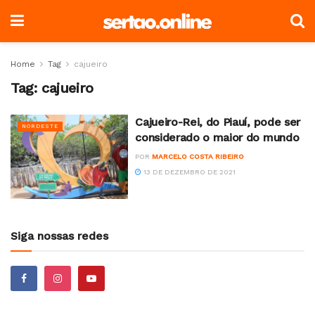
Home
Tag
cajueiro
Tag:
cajueiro
Cajueiro-Rei, do Piauí, pode ser
NORDESTE
considerado o maior do mundo
POR
MARCELO COSTA RIBEIRO
13 DE DEZEMBRO DE 2021
Siga nossas redes