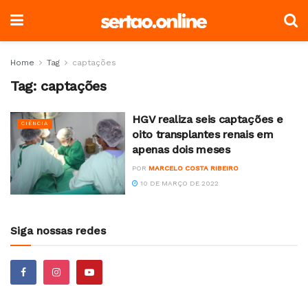
Home
Tag
captações
Tag:
captações
HGV realiza seis captações e
CIÊNCIA
oito transplantes renais em
apenas dois meses
POR
MARCELO COSTA RIBEIRO
10 DE MARÇO DE 2022
Siga nossas redes