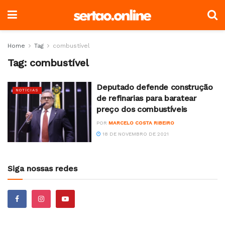
Home
Tag
combustível
Tag:
combustível
Deputado defende construção
NOTÍCIAS
de refinarias para baratear
preço dos combustíveis
POR
MARCELO COSTA RIBEIRO
18 DE NOVEMBRO DE 2021
Siga nossas redes