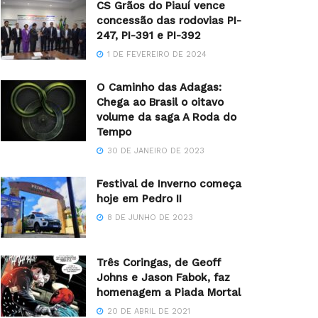
CS Grãos do Piauí vence
concessão das rodovias PI-
247, PI-391 e PI-392
1 DE FEVEREIRO DE 2024
O Caminho das Adagas:
Chega ao Brasil o oitavo
volume da saga A Roda do
Tempo
30 DE JANEIRO DE 2023
Festival de Inverno começa
hoje em Pedro II
8 DE JUNHO DE 2023
Três Coringas, de Geoff
Johns e Jason Fabok, faz
homenagem a Piada Mortal
20 DE ABRIL DE 2021