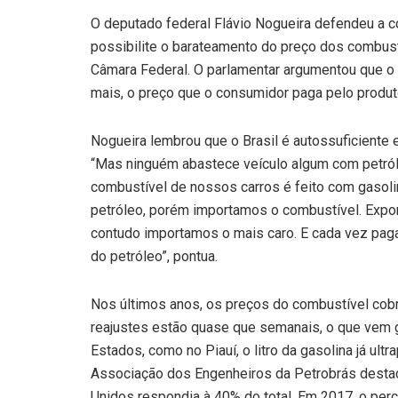
O deputado federal Flávio Nogueira defendeu a co
possibilite o barateamento do preço dos combustí
Câmara Federal. O parlamentar argumentou que o 
mais, o preço que o consumidor paga pelo produ
Nogueira lembrou que o Brasil é autossuficiente
“Mas ninguém abastece veículo algum com petró
combustível de nossos carros é feito com gasolin
petróleo, porém importamos o combustível. Expor
contudo importamos o mais caro. E cada vez pag
do petróleo”, pontua.
Nos últimos anos, os preços do combustível cob
reajustes estão quase que semanais, o que vem g
Estados, como no Piauí, o litro da gasolina já ul
Associação dos Engenheiros da Petrobrás desta
Unidos respondia à 40% do total. Em 2017, o perc