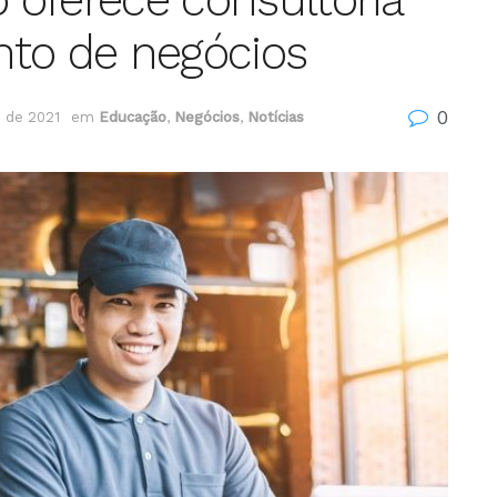
nto de negócios
0
 de 2021
em
Educação
,
Negócios
,
Notícias