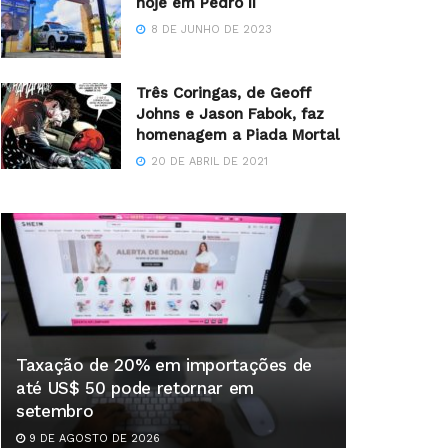
hoje em Pedro II
8 DE JUNHO DE 2023
Três Coringas, de Geoff
Johns e Jason Fabok, faz
homenagem a Piada Mortal
20 DE ABRIL DE 2021
Taxação de 20% em importações de
até US$ 50 pode retornar em
setembro
9 DE AGOSTO DE 2026