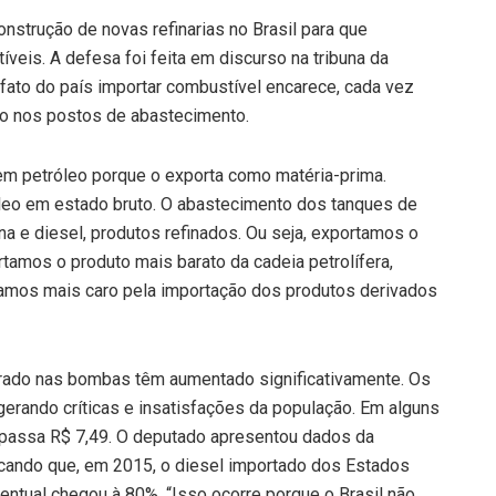
nstrução de novas refinarias no Brasil para que
veis. A defesa foi feita em discurso na tribuna da
fato do país importar combustível encarece, cada vez
to nos postos de abastecimento.
 em petróleo porque o exporta como matéria-prima.
leo em estado bruto. O abastecimento dos tanques de
a e diesel, produtos refinados. Ou seja, exportamos o
tamos o produto mais barato da cadeia petrolífera,
amos mais caro pela importação dos produtos derivados
rado nas bombas têm aumentado significativamente. Os
erando críticas e insatisfações da população. Em alguns
trapassa R$ 7,49. O deputado apresentou dados da
cando que, em 2015, o diesel importado dos Estados
entual chegou à 80%. “Isso ocorre porque o Brasil não