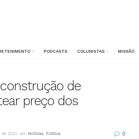
RETENIMENTO
PODCASTS
COLUNISTAS
MISSÃO
construção de
atear preço dos
0
 de 2021
em
Notícias
,
Política