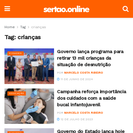
Home
Tag
crianças
Tag:
crianças
Governo lança programa para
CIDADES
retirar 13 mil crianças da
situação de desnutrição
POR
MARCELO COSTA RIBEIRO
11 DE JUNHO DE 2024
Campanha reforça importância
EDUCAÇÃO
dos cuidados com a saúde
bucal infantojuvenil
POR
MARCELO COSTA RIBEIRO
12 DE JULHO DE 2023
Governo do Estado lança hoje