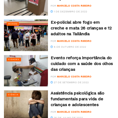
POR
MARCELO COSTA RIBEIRO
1 DE DEZEMBRO DE 2022
Ex-policial abre fogo em
MUNDO
creche e mata 26 crianças e 12
adultos na Tailândia
POR
MARCELO COSTA RIBEIRO
6 DE OUTUBRO DE 2022
Evento reforça importância do
CIDADES
cuidado com a saúde dos olhos
das crianças
POR
MARCELO COSTA RIBEIRO
27 DE SETEMBRO DE 2022
Assistência psicológica são
CIÊNCIA
fundamentais para vida de
crianças e adolescentes
POR
MARCELO COSTA RIBEIRO
25 DE JULHO DE 2022