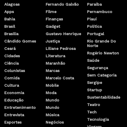
Alagoas
Fernando Galvão
Paraíba
Apps
Filme
Pernambuco
Bahia
Finanças
Piauí
Brasil
Gadget
Política
Brasilia
Gustavo Henrique
Portugal
Cândido Gomes
Justiça
Rio Grande Do
Norte
Ceará
Liliane Pedrosa
Rogério Newton
Cidades
Literatura
Saúde
Ciência
Maranhão
Segurança
Colunistas
Marcas
Sem Categoria
Comida
Marcelo Costa
Sergipe
Cultura
Mobile
Startup
Economia
Moda
Sustentabilidade
Educação
Mundo
Teatro
Entretenimento
Mundo
Tech
Entrevista
Música
Tecnologia
Esportes
Negócios
Viagem