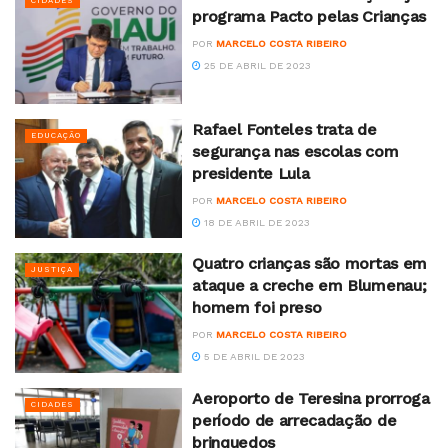
CIDADES
programa Pacto pelas Crianças
POR
MARCELO COSTA RIBEIRO
25 DE ABRIL DE 2023
Rafael Fonteles trata de
EDUCAÇÃO
segurança nas escolas com
presidente Lula
POR
MARCELO COSTA RIBEIRO
18 DE ABRIL DE 2023
Quatro crianças são mortas em
JUSTIÇA
ataque a creche em Blumenau;
homem foi preso
POR
MARCELO COSTA RIBEIRO
5 DE ABRIL DE 2023
Aeroporto de Teresina prorroga
CIDADES
período de arrecadação de
brinquedos