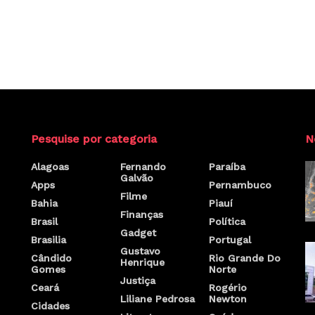
Pesquise por categoria
N
Alagoas
Fernando
Paraíba
Galvão
Apps
Pernambuco
Filme
Bahia
Piauí
Finanças
Brasil
Política
Gadget
Brasilia
Portugal
Gustavo
Cândido
Rio Grande Do
Henrique
Gomes
Norte
Justiça
Ceará
Rogério
Liliane Pedrosa
Newton
Cidades