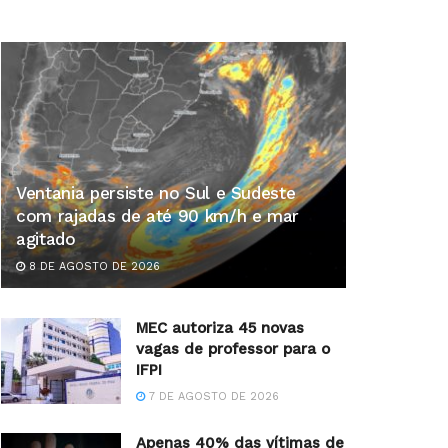
Ventania persiste no Sul e Sudeste
com rajadas de até 90 km/h e mar
agitado
8 DE AGOSTO DE 2026
MEC autoriza 45 novas
vagas de professor para o
IFPI
7 DE AGOSTO DE 2026
Apenas 40% das vítimas de