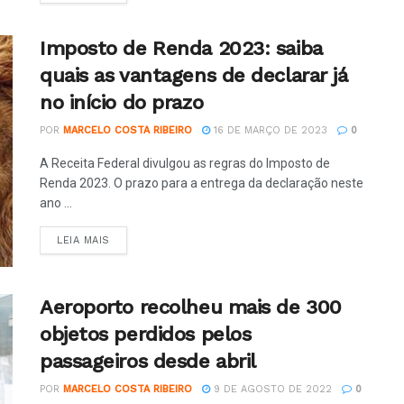
Imposto de Renda 2023: saiba
quais as vantagens de declarar já
no início do prazo
POR
MARCELO COSTA RIBEIRO
16 DE MARÇO DE 2023
0
A Receita Federal divulgou as regras do Imposto de
Renda 2023. O prazo para a entrega da declaração neste
ano ...
LEIA MAIS
Aeroporto recolheu mais de 300
objetos perdidos pelos
passageiros desde abril
POR
MARCELO COSTA RIBEIRO
9 DE AGOSTO DE 2022
0