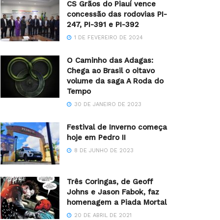
CS Grãos do Piauí vence
concessão das rodovias PI-
247, PI-391 e PI-392
1 DE FEVEREIRO DE 2024
O Caminho das Adagas:
Chega ao Brasil o oitavo
volume da saga A Roda do
Tempo
30 DE JANEIRO DE 2023
Festival de Inverno começa
hoje em Pedro II
8 DE JUNHO DE 2023
Três Coringas, de Geoff
Johns e Jason Fabok, faz
homenagem a Piada Mortal
20 DE ABRIL DE 2021