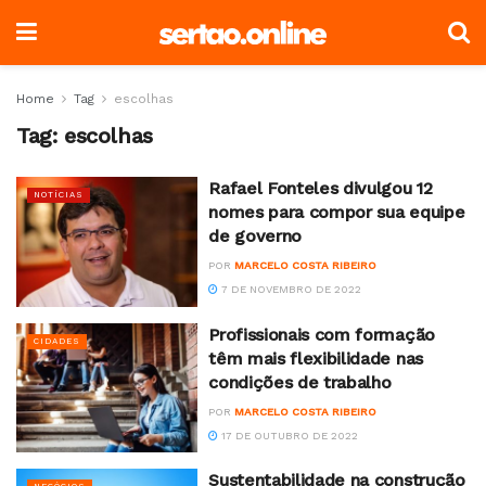
Home
Tag
escolhas
Tag:
escolhas
Rafael Fonteles divulgou 12
NOTÍCIAS
nomes para compor sua equipe
de governo
POR
MARCELO COSTA RIBEIRO
7 DE NOVEMBRO DE 2022
Profissionais com formação
CIDADES
têm mais flexibilidade nas
condições de trabalho
POR
MARCELO COSTA RIBEIRO
17 DE OUTUBRO DE 2022
Sustentabilidade na construção