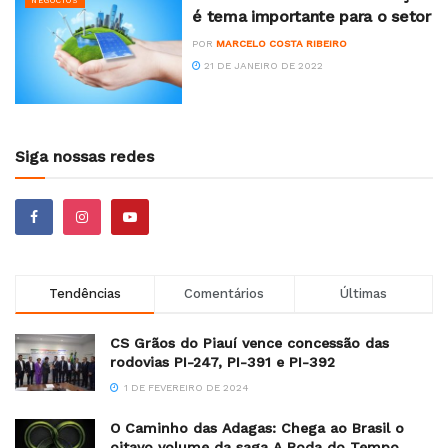
NEGÓCIOS
é tema importante para o setor
POR
MARCELO COSTA RIBEIRO
21 DE JANEIRO DE 2022
Siga nossas redes
Tendências
Comentários
Últimas
CS Grãos do Piauí vence concessão das
rodovias PI-247, PI-391 e PI-392
1 DE FEVEREIRO DE 2024
O Caminho das Adagas: Chega ao Brasil o
oitavo volume da saga A Roda do Tempo